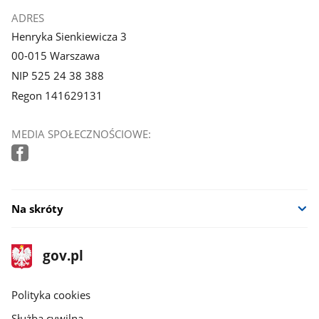
ADRES
Henryka Sienkiewicza 3
00-015 Warszawa
NIP 525 24 38 388
Regon 141629131
MEDIA SPOŁECZNOŚCIOWE:
Na skróty
stopka
Strona
gov.pl
gov.pl
główna
gov.pl
Polityka cookies
Służba cywilna