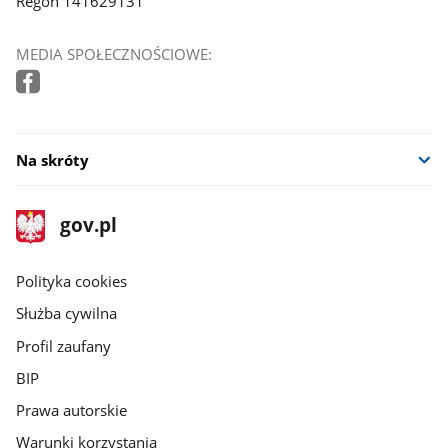
Regon 141629131
MEDIA SPOŁECZNOŚCIOWE:
Na skróty
stopka
Strona
gov.pl
gov.pl
główna
gov.pl
Polityka cookies
Służba cywilna
Profil zaufany
BIP
Prawa autorskie
Warunki korzystania