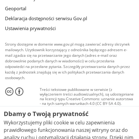
Geoportal
Deklaracja dostępności serwisu Gov.pl
Ustawienia prywatności
Strony dostępne w domenie www.gov.pl mogą zawierać adresy skrzynek
mailowych. Użytkownik korzystający z odnośnika będącego adresem e-
mail zgadza się na przetwarzanie jego danych (adres e-mail oraz
dobrowolnie podanych danych w wiadomości) w celu przesłania
odpowiedzi na przesłane pytania. Szczegóły przetwarzania danych przez
każdą z jednostek znajdują się w ich politykach przetwarzania danych
osobowych.
Treści tekstowe publikowane w serwisie (z
wyłączeniem treści audiowizualnych), są udostępniane
na licencji typu Creative Commons: uznanie autorstwa
- na tych samych warunkach 4.0 (CC BY-SA 4.0).
Materiały audiowizualne, w tym zdjęcia, materiały
Dbamy o Twoją prywatność
audio i wideo, są udostępniane na licencji typu
Creative Commons: uznanie autorstwa użycie
Wykorzystujemy pliki cookie w celu zapewnienia
niekomercyjne - bez utworów zależnych 4.0 (CC BY-
NC-ND 4.0), o ile nie jest to stwierdzone inaczej.
prawidłowego funkcjonowania naszej witryny oraz do
analizy ruchu i optymalizacji działania strony. Dzięki nim