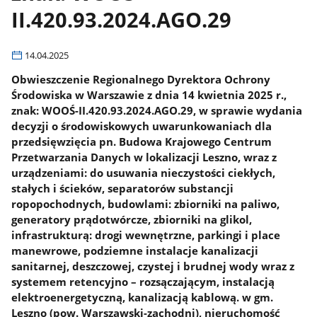
II.420.93.2024.AGO.29
14.04.2025
Obwieszczenie Regionalnego Dyrektora Ochrony
Środowiska w Warszawie z dnia 14 kwietnia 2025 r.,
znak: WOOŚ-II.420.93.2024.AGO.29, w sprawie wydania
decyzji o środowiskowych uwarunkowaniach dla
przedsięwzięcia pn. Budowa Krajowego Centrum
Przetwarzania Danych w lokalizacji Leszno, wraz z
urządzeniami: do usuwania nieczystości ciekłych,
stałych i ścieków, separatorów substancji
ropopochodnych, budowlami: zbiorniki na paliwo,
generatory prądotwórcze, zbiorniki na glikol,
infrastrukturą: drogi wewnętrzne, parkingi i place
manewrowe, podziemne instalacje kanalizacji
sanitarnej, deszczowej, czystej i brudnej wody wraz z
systemem retencyjno – rozsączającym, instalacją
elektroenergetyczną, kanalizacją kablową. w gm.
Leszno (pow. Warszawski-zachodni), nieruchomość