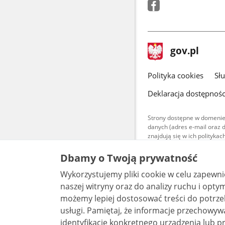
stopka
Strona
gov.pl
gov.pl
główna
gov.pl
Polityka cookies
Sł
Deklaracja dostępnośc
Strony dostępne w domenie
danych (adres e-mail oraz 
znajdują się w ich polityk
Treści teksto
Dbamy o Twoją prywatność
udostępniane
warunkach 4.0
Wykorzystujemy pliki cookie w celu zapewn
są udostępni
bez utworów z
naszej witryny oraz do analizy ruchu i optymalizacj
możemy lepiej dostosować treści do potrzeb
usługi. Pamiętaj, że informacje przechowywane w plikach cookie mogą pozwalać na
identyfikację konkretnego urządzenia lub pr