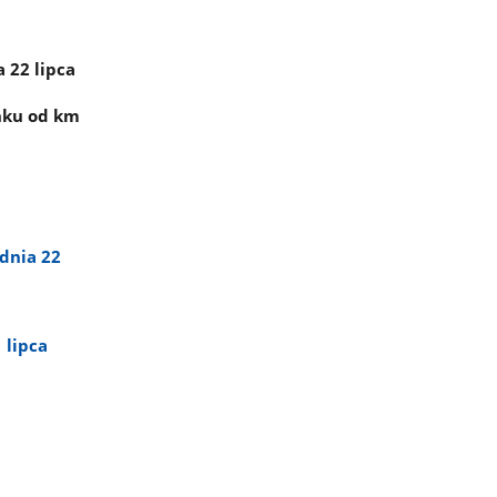
 22 lipca
inku od km
dnia 22
 lipca