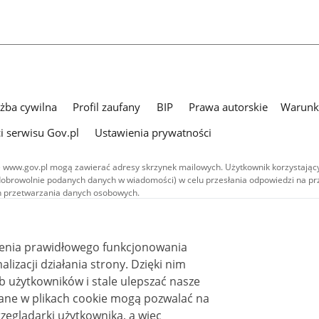
użba cywilna
Profil zaufany
BIP
Prawa autorskie
Warunki
i serwisu Gov.pl
Ustawienia prywatności
 www.gov.pl mogą zawierać adresy skrzynek mailowych. Użytkownik korzystający
dobrowolnie podanych danych w wiadomości) w celu przesłania odpowiedzi na prz
ach przetwarzania danych osobowych.
we publikowane w serwisie (z wyłączeniem treści audiowizualnych), są
 na licencji typu Creative Commons: uznanie autorstwa - na tych samych
 (CC BY-SA 4.0). Materiały audiowizualne, w tym zdjęcia, materiały audio i wideo
ienia prawidłowego funkcjonowania
ane na licencji typu Creative Commons: uznanie autorstwa użycie niekomercyjne 
ależnych 4.0 (CC BY-NC-ND 4.0), o ile nie jest to stwierdzone inaczej.
i działania strony. Dzięki nim
 użytkowników i stale ulepszać nasze
zeglądarki użytkownika, a więc