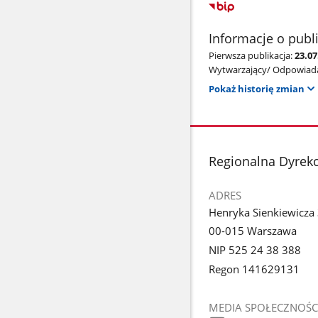
Informacje o publ
Pierwsza publikacja:
23.0
Wytwarzający/ Odpowiada
Pokaż historię zmian
stopka
Regionalna Dyrek
ADRES
Henryka Sienkiewicza
00-015 Warszawa
NIP 525 24 38 388
Regon 141629131
MEDIA SPOŁECZNOŚC