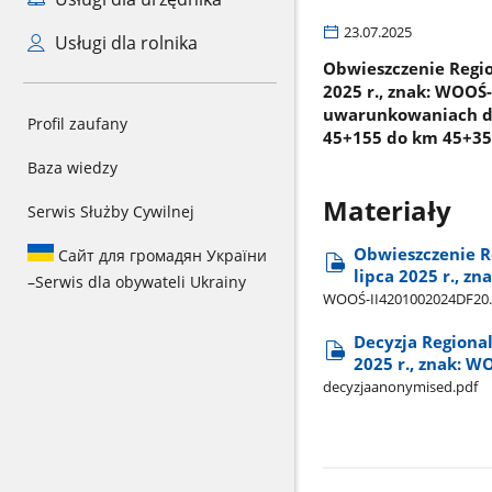
23.07.2025
Usługi dla rolnika
Obwieszczenie Regio
2025 r., znak: WOOŚ
uwarunkowaniach dla
Profil zaufany
45+155 do km 45+35
Baza wiedzy
Materiały
Serwis Służby Cywilnej
Obwieszczenie R
Сайт для громадян України
lipca 2025 r., z
–
Serwis dla obywateli Ukrainy
WOOŚ-II4201002024DF20.
Decyzja Regiona
2025 r., znak: W
decyzjaanonymised.pdf