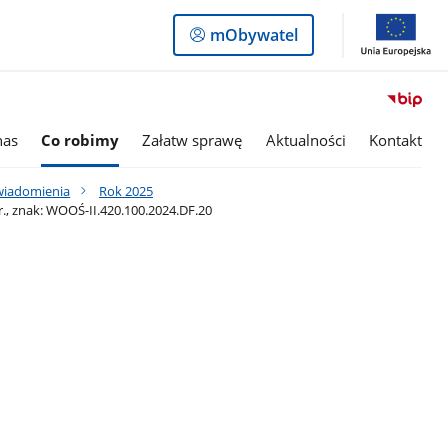
Logowanie
mObywatel
do
panelu
nas
Co robimy
Załatw sprawę
Aktualności
Kontakt
awiadomienia
Rok 2025
., znak: WOOŚ-II.420.100.2024.DF.20
0