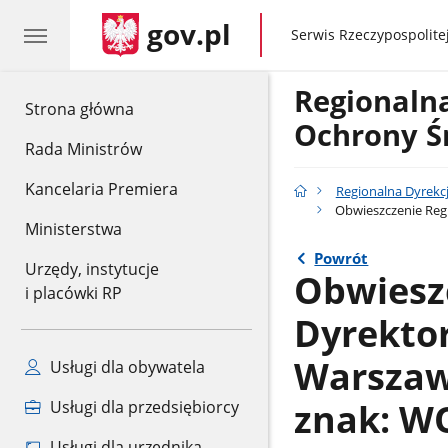
gov.pl
gov.pl
Serwis Rzeczypospolitej
Regionaln
gov.pl
Strona główna
Ochrony Ś
Rada Ministrów
Kancelaria Premiera
Regionalna Dyrekc
Obwieszczenie Regi
Ministerstwa
Powrót
Urzędy, instytucje
Obwiesz
i placówki RP
Dyrekto
Warszawi
Usługi dla obywatela
znak: WO
Usługi dla przedsiębiorcy
Usługi dla urzędnika