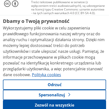
Treści tekstowe publikowane w serwisie (z
wyłączeniem treści audiowizualnych), są udostępniane
na licencji typu Creative Commons: uznanie autorstwa
- na tych samych warunkach 4.0 (CC BY-SA 4.0).
Materiały audiowizualne, w tym zdjęcia, materiały
Dbamy o Twoją prywatność
audio i wideo, są udostępniane na licencji typu
Creative Commons: uznanie autorstwa użycie
Wykorzystujemy pliki cookie w celu zapewnienia
niekomercyjne - bez utworów zależnych 4.0 (CC BY-
NC-ND 4.0), o ile nie jest to stwierdzone inaczej.
prawidłowego funkcjonowania naszej witryny oraz do
analizy ruchu i optymalizacji działania strony. Dzięki nim
możemy lepiej dostosować treści do potrzeb
użytkowników i stale ulepszać nasze usługi. Pamiętaj, że
informacje przechowywane w plikach cookie mogą
pozwalać na identyfikację konkretnego urządzenia lub
przeglądarki użytkownika, a więc potencjalnie stanowić
dane osobowe.
Polityka cookies
Odrzuć
Spersonalizuj
Zezwól na wszystkie