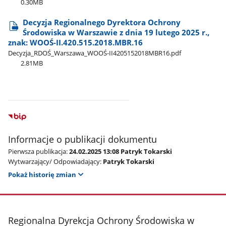
0.30MB
Decyzja Regionalnego Dyrektora Ochrony
Środowiska w Warszawie z dnia 19 lutego 2025 r.,
znak: WOOŚ-II.420.515.2018.MBR.16
Decyzja​_RDOŚ​_Warszawa​_WOOŚ-II4205152018MBR16.pdf
2.81MB
Informacje o publikacji dokumentu
Pierwsza publikacja:
24.02.2025 13:08 Patryk Tokarski
Wytwarzający/ Odpowiadający:
Patryk Tokarski
Pokaż historię zmian
stopka
Regionalna Dyrekcja Ochrony Środowiska w