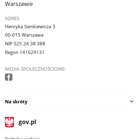
Warszawie
ADRES
Henryka Sienkiewicza 3
00-015 Warszawa
NIP 525 24 38 388
Regon 141629131
MEDIA SPOŁECZNOŚCIOWE:
Na skróty
stopka
Strona
gov.pl
gov.pl
główna
gov.pl