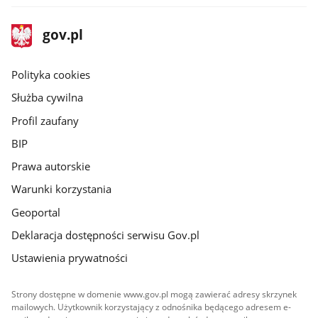
stopka
Strona
gov.pl
gov.pl
główna
gov.pl
Polityka cookies
Służba cywilna
Profil zaufany
BIP
Prawa autorskie
Warunki korzystania
Geoportal
Deklaracja dostępności serwisu Gov.pl
Ustawienia prywatności
Strony dostępne w domenie www.gov.pl mogą zawierać adresy skrzynek
mailowych. Użytkownik korzystający z odnośnika będącego adresem e-