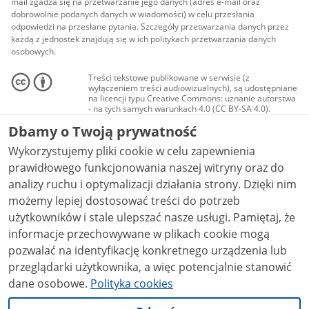
mail zgadza się na przetwarzanie jego danych (adres e-mail oraz
dobrowolnie podanych danych w wiadomości) w celu przesłania
odpowiedzi na przesłane pytania. Szczegóły przetwarzania danych przez
każdą z jednostek znajdują się w ich politykach przetwarzania danych
osobowych.
Treści tekstowe publikowane w serwisie (z
wyłączeniem treści audiowizualnych), są udostępniane
na licencji typu Creative Commons: uznanie autorstwa
- na tych samych warunkach 4.0 (CC BY-SA 4.0).
Materiały audiowizualne, w tym zdjęcia, materiały
Dbamy o Twoją prywatność
audio i wideo, są udostępniane na licencji typu
Creative Commons: uznanie autorstwa użycie
Wykorzystujemy pliki cookie w celu zapewnienia
niekomercyjne - bez utworów zależnych 4.0 (CC BY-
NC-ND 4.0), o ile nie jest to stwierdzone inaczej.
prawidłowego funkcjonowania naszej witryny oraz do
analizy ruchu i optymalizacji działania strony. Dzięki nim
możemy lepiej dostosować treści do potrzeb
użytkowników i stale ulepszać nasze usługi. Pamiętaj, że
informacje przechowywane w plikach cookie mogą
pozwalać na identyfikację konkretnego urządzenia lub
przeglądarki użytkownika, a więc potencjalnie stanowić
dane osobowe.
Polityka cookies