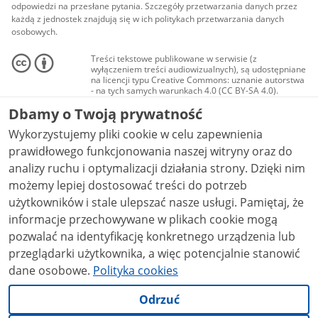
odpowiedzi na przesłane pytania. Szczegóły przetwarzania danych przez
każdą z jednostek znajdują się w ich politykach przetwarzania danych
osobowych.
Treści tekstowe publikowane w serwisie (z
wyłączeniem treści audiowizualnych), są udostępniane
na licencji typu Creative Commons: uznanie autorstwa
- na tych samych warunkach 4.0 (CC BY-SA 4.0).
Materiały audiowizualne, w tym zdjęcia, materiały
Dbamy o Twoją prywatność
audio i wideo, są udostępniane na licencji typu
Creative Commons: uznanie autorstwa użycie
Wykorzystujemy pliki cookie w celu zapewnienia
niekomercyjne - bez utworów zależnych 4.0 (CC BY-
NC-ND 4.0), o ile nie jest to stwierdzone inaczej.
prawidłowego funkcjonowania naszej witryny oraz do
analizy ruchu i optymalizacji działania strony. Dzięki nim
możemy lepiej dostosować treści do potrzeb
użytkowników i stale ulepszać nasze usługi. Pamiętaj, że
informacje przechowywane w plikach cookie mogą
pozwalać na identyfikację konkretnego urządzenia lub
przeglądarki użytkownika, a więc potencjalnie stanowić
dane osobowe.
Polityka cookies
Odrzuć