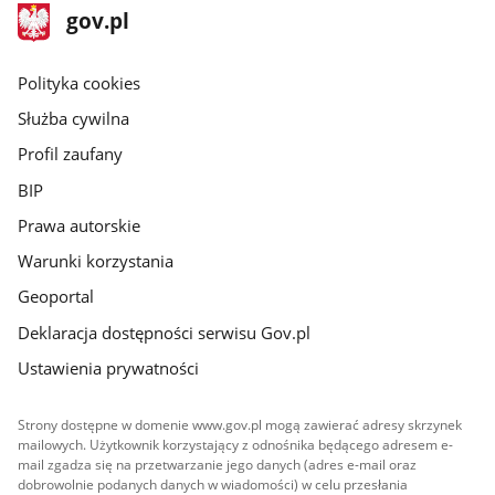
stopka
Strona
gov.pl
gov.pl
główna
gov.pl
Polityka cookies
Służba cywilna
Profil zaufany
BIP
Prawa autorskie
Warunki korzystania
Geoportal
Deklaracja dostępności serwisu Gov.pl
Ustawienia prywatności
Strony dostępne w domenie www.gov.pl mogą zawierać adresy skrzynek
mailowych. Użytkownik korzystający z odnośnika będącego adresem e-
mail zgadza się na przetwarzanie jego danych (adres e-mail oraz
dobrowolnie podanych danych w wiadomości) w celu przesłania