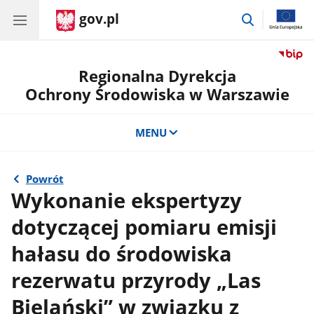
gov.pl
przejdź
do
wyszukiwar
Regionalna Dyrekcja
Ochrony Środowiska w Warszawie
MENU
Powrót
Wykonanie ekspertyzy
dotyczącej pomiaru emisji
hałasu do środowiska
rezerwatu przyrody „Las
Bielański” w związku z