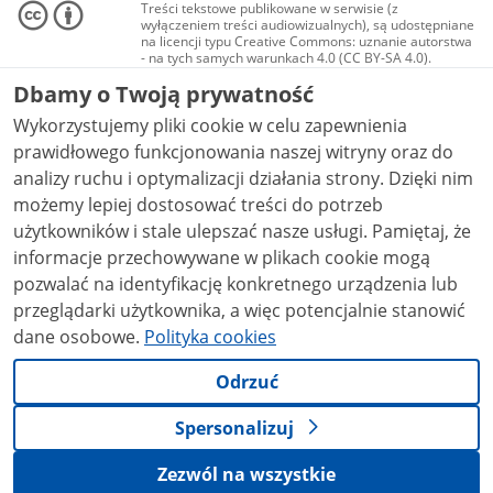
Treści tekstowe publikowane w serwisie (z
wyłączeniem treści audiowizualnych), są udostępniane
na licencji typu Creative Commons: uznanie autorstwa
- na tych samych warunkach 4.0 (CC BY-SA 4.0).
Materiały audiowizualne, w tym zdjęcia, materiały
Dbamy o Twoją prywatność
audio i wideo, są udostępniane na licencji typu
Creative Commons: uznanie autorstwa użycie
Wykorzystujemy pliki cookie w celu zapewnienia
niekomercyjne - bez utworów zależnych 4.0 (CC BY-
NC-ND 4.0), o ile nie jest to stwierdzone inaczej.
prawidłowego funkcjonowania naszej witryny oraz do
analizy ruchu i optymalizacji działania strony. Dzięki nim
możemy lepiej dostosować treści do potrzeb
użytkowników i stale ulepszać nasze usługi. Pamiętaj, że
informacje przechowywane w plikach cookie mogą
pozwalać na identyfikację konkretnego urządzenia lub
przeglądarki użytkownika, a więc potencjalnie stanowić
dane osobowe.
Polityka cookies
Odrzuć
Spersonalizuj
Zezwól na wszystkie