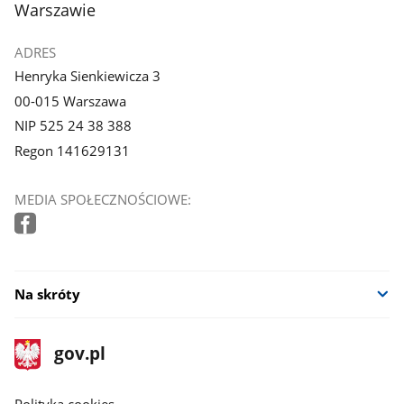
Warszawie
ADRES
Henryka Sienkiewicza 3
00-015 Warszawa
NIP 525 24 38 388
Regon 141629131
MEDIA SPOŁECZNOŚCIOWE:
Na skróty
stopka
Strona
gov.pl
gov.pl
główna
gov.pl
Polityka cookies