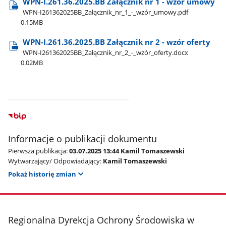
WPN-I.261.36.2025.BB Załącznik nr 1 - wzór umowy
WPN-I261362025BB​_Załącznik​_nr​_1​_-​_wzór​_umowy.pdf
0.15MB
WPN-I.261.36.2025.BB Załącznik nr 2 - wzór oferty
WPN-I261362025BB​_Załącznik​_nr​_2​_-​_wzór​_oferty.docx
0.02MB
Informacje o publikacji dokumentu
Pierwsza publikacja:
03.07.2025 13:44 Kamil Tomaszewski
Wytwarzający/ Odpowiadający:
Kamil Tomaszewski
Pokaż historię zmian
stopka
Regionalna Dyrekcja Ochrony Środowiska w