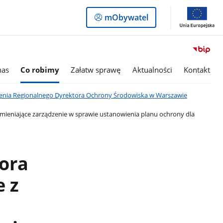
Logowanie
mObywatel
do
panelu
nas
Co robimy
Załatw sprawę
Aktualności
Kontakt
enia Regionalnego Dyrektora Ochrony Środowiska w Warszawie
zmieniające zarządzenie w sprawie ustanowienia planu ochrony dla
ora
 z