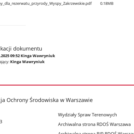
ny​_dla​_rezerwatu​_przyrody​_Wyspy​_Zakrzewskie.pdf
0.18MB
ikacji dokumentu
2.2025 09:52 Kinga Wawryniuk
jący:
Kinga Wawryniuk
cja Ochrony Środowiska w Warszawie
Wydziały Spraw Terenowych
 3
Archiwalna strona RDOŚ Warszawa
Archiwalna strona BIP RDOŚ Warsz