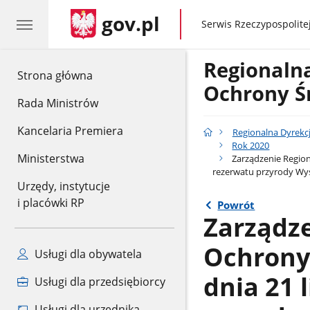
gov.pl
gov.pl
Serwis Rzeczypospolitej
Regionaln
gov.pl
Strona główna
Ochrony Ś
Rada Ministrów
Kancelaria Premiera
Regionalna Dyrekc
Rok 2020
Ministerstwa
Zarządzenie Region
rezerwatu przyrody Wy
Urzędy, instytucje
i placówki RP
Powrót
Zarządz
Ochrony
Usługi dla obywatela
dnia 21 
Usługi dla przedsiębiorcy
Usługi dla urzędnika