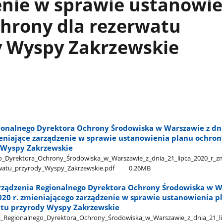
enie w sprawie ustanowie
hrony dla rezerwatu
y Wyspy Zakrzewskie
ionalnego Dyrektora Ochrony Środowiska w Warszawie z dn
ieniające zarządzenie w sprawie ustanowienia planu ochron
 Wyspy Zakrzewskie
_Dyrektora​_Ochrony​_Środowiska​_w​_Warszawie​_z​_dnia​_21​_lipca​_2020​_r​_zm
rwatu​_przyrody​_Wyspy​_Zakrzewskie.pdf
0.26MB
rządzenia Regionalnego Dyrektora Ochrony Środowiska w 
2020 r. zmieniającego zarządzenie w sprawie ustanowienia p
atu przyrody Wyspy Zakrzewskie
_Regionalnego​_Dyrektora​_Ochrony​_Środowiska​_w​_Warszawie​_z​_dnia​_21​_lip