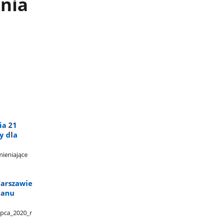
nia
ia 21
y dla
ieniające​
Warszawie
lanu
ca​_2020​_r​