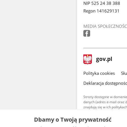
NIP 525 24 38 388
Regon 141629131
MEDIA SPOŁECZNOŚC
stopka
Strona
gov.pl
gov.pl
główna
gov.pl
Polityka cookies
Sł
Deklaracja dostępnośc
Strony dostępne w domenie
danych (adres e-mail oraz 
znajdują się w ich polityk
Treści teksto
Dbamy o Twoją prywatność
udostępniane
warunkach 4.0