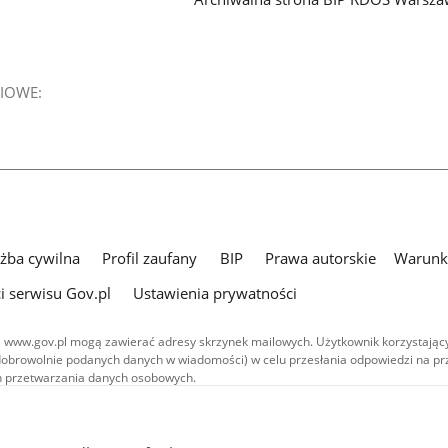
IOWE:
użba cywilna
Profil zaufany
BIP
Prawa autorskie
Warunki
i serwisu Gov.pl
Ustawienia prywatności
 www.gov.pl mogą zawierać adresy skrzynek mailowych. Użytkownik korzystający
dobrowolnie podanych danych w wiadomości) w celu przesłania odpowiedzi na prz
ach przetwarzania danych osobowych.
we publikowane w serwisie (z wyłączeniem treści audiowizualnych), są
 na licencji typu Creative Commons: uznanie autorstwa - na tych samych
 (CC BY-SA 4.0). Materiały audiowizualne, w tym zdjęcia, materiały audio i wideo