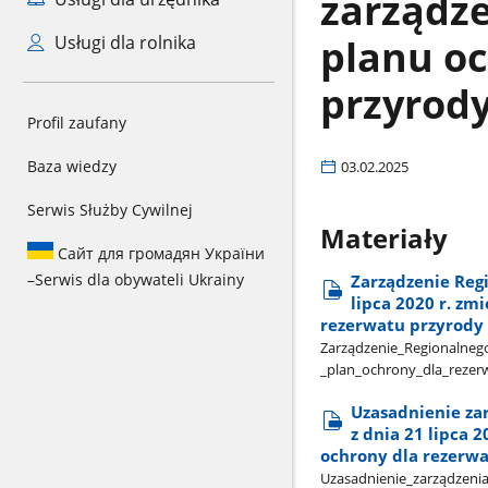
zarządz
planu oc
Usługi dla rolnika
przyrod
Profil zaufany
Baza wiedzy
03.02.2025
Serwis Służby Cywilnej
Materiały
Сайт для громадян України
–
Serwis dla obywateli Ukrainy
Zarządzenie Reg
lipca 2020 r. zm
rezerwatu przyrody
Zarządzenie​_Regionalnego​
_plan​_ochrony​_dla​_reze
Uzasadnienie za
z dnia 21 lipca 
ochrony dla rezerw
Uzasadnienie​_zarządzenia​