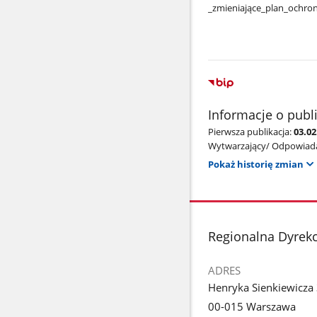
_zmieniające​_plan​_ochro
Informacje o publ
Pierwsza publikacja:
03.0
Wytwarzający/ Odpowiada
Pokaż historię zmian
stopka
Regionalna Dyrek
ADRES
Henryka Sienkiewicza
00-015 Warszawa