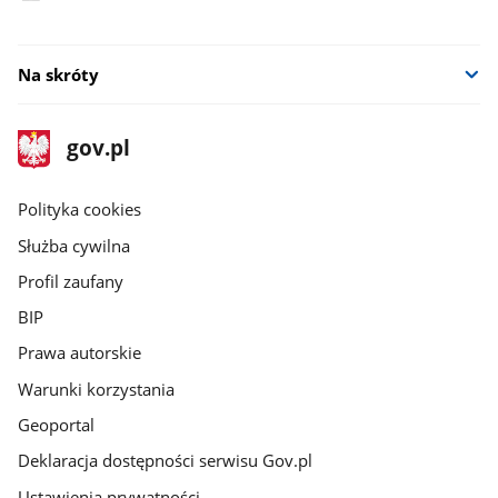
Na skróty
stopka
Strona
gov.pl
gov.pl
główna
gov.pl
Polityka cookies
Służba cywilna
Profil zaufany
BIP
Prawa autorskie
Warunki korzystania
Geoportal
Deklaracja dostępności serwisu Gov.pl
Ustawienia prywatności