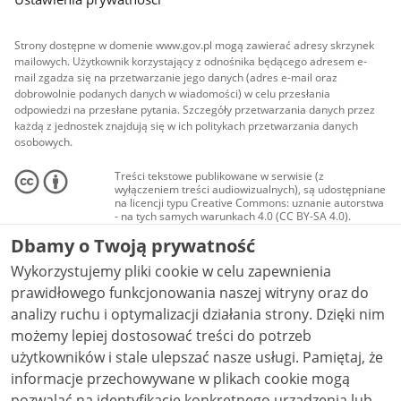
Strony dostępne w domenie www.gov.pl mogą zawierać adresy skrzynek
mailowych. Użytkownik korzystający z odnośnika będącego adresem e-
mail zgadza się na przetwarzanie jego danych (adres e-mail oraz
dobrowolnie podanych danych w wiadomości) w celu przesłania
odpowiedzi na przesłane pytania. Szczegóły przetwarzania danych przez
każdą z jednostek znajdują się w ich politykach przetwarzania danych
osobowych.
Treści tekstowe publikowane w serwisie (z
wyłączeniem treści audiowizualnych), są udostępniane
na licencji typu Creative Commons: uznanie autorstwa
- na tych samych warunkach 4.0 (CC BY-SA 4.0).
Materiały audiowizualne, w tym zdjęcia, materiały
Dbamy o Twoją prywatność
audio i wideo, są udostępniane na licencji typu
Creative Commons: uznanie autorstwa użycie
Wykorzystujemy pliki cookie w celu zapewnienia
niekomercyjne - bez utworów zależnych 4.0 (CC BY-
NC-ND 4.0), o ile nie jest to stwierdzone inaczej.
prawidłowego funkcjonowania naszej witryny oraz do
analizy ruchu i optymalizacji działania strony. Dzięki nim
możemy lepiej dostosować treści do potrzeb
użytkowników i stale ulepszać nasze usługi. Pamiętaj, że
informacje przechowywane w plikach cookie mogą
pozwalać na identyfikację konkretnego urządzenia lub