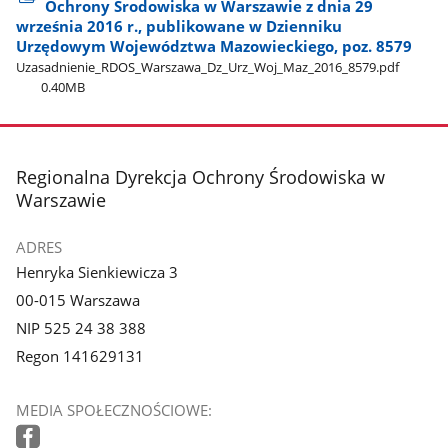
Ochrony Środowiska w Warszawie z dnia 29
września 2016 r., publikowane w Dzienniku
Urzędowym Województwa Mazowieckiego, poz. 8579
Uzasadnienie​_RDOS​_Warszawa​_Dz​_Urz​_Woj​_Maz​_2016​_8579.pdf
0.40MB
stopka
Regionalna Dyrekcja Ochrony Środowiska w
Warszawie
ADRES
Henryka Sienkiewicza 3
00-015 Warszawa
NIP 525 24 38 388
Regon 141629131
MEDIA SPOŁECZNOŚCIOWE: