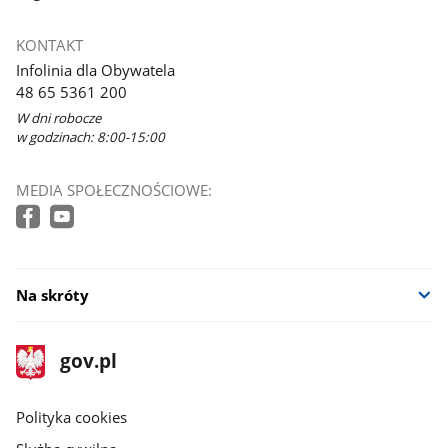
KONTAKT
Infolinia dla Obywatela
48 65 5361 200
W dni robocze
w godzinach: 8:00-15:00
MEDIA SPOŁECZNOŚCIOWE:
Na skróty
stopka
Strona
gov.pl
gov.pl
główna
gov.pl
Polityka cookies