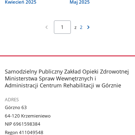
Kwiecień 2025
Maj 2025
z
2
stopka
Samodzielny Publiczny Zakład Opieki Zdrowotnej
Ministerstwa Spraw Wewnętrznych i
Administracji Centrum Rehabilitacji w Górznie
ADRES
Górzno 63
64-120 Krzemieniewo
NIP 6961598384
Regon 411049548