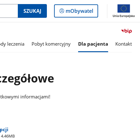
Logowanie
SZUKAJ
mObywatel
do
panelu
dy leczenia
Pobyt komercyjny
Dla pacjenta
Kontakt
czegółowe
atkowymi informacjami!
pcji
4.46MB