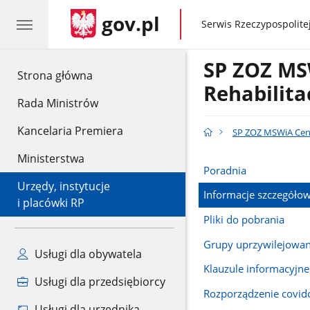
gov.pl
gov.pl
Serwis Rzeczypospolitej
SP ZOZ MS
gov.pl
Strona główna
Rehabilita
Rada Ministrów
Kancelaria Premiera
SP ZOZ MSWiA Cent
Ministerstwa
Poradnia
Urzędy, instytucje
Informacje szczegóło
i placówki RP
Pliki do pobrania
Grupy uprzywilejowa
Usługi dla obywatela
Klauzule informacyjne
Usługi dla przedsiębiorcy
Rozporządzenie covi
Usługi dla urzędnika