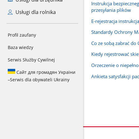
Instrukcja bezpieczne
przesyłania plików
Usługi dla rolnika
E-rejestracja instrukcj
Standardy Ochrony Ma
Profil zaufany
Co ze sobą zabrać do
Baza wiedzy
Kiedy rejestrować ski
Serwis Służby Cywilnej
Orzeczenie o niepełn
Сайт для громадян України
Ankieta satysfakcji pa
–
Serwis dla obywateli Ukrainy