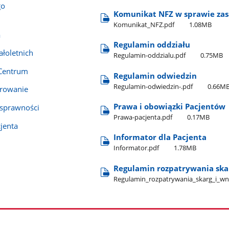
go
Komunikat NFZ w sprawie zas
Komunikat​_NFZ.pdf
1.08MB
a
Regulamin oddziału
łoletnich
Regulamin-oddzialu.pdf
0.75MB
 Centrum
Regulamin odwiedzin
Regulamin-odwiedzin-.pdf
0.66M
erowanie
Prawa i obowiązki Pacjentów
osprawności
Prawa-pacjenta.pdf
0.17MB
cjenta
Informator dla Pacjenta
Informator.pdf
1.78MB
Regulamin rozpatrywania ska
Regulamin​_rozpatrywania​_skarg​_i​_w