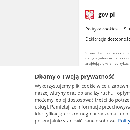
stopka
Strona
gov.pl
gov.pl
główna
gov.pl
Polityka cookies
Sł
Deklaracja dostępnośc
Strony dostępne w domenie
danych (adres e-mail oraz 
znajdują się w ich polityk
Treści teksto
Dbamy o Twoją prywatność
udostępniane
warunkach 4.0
Wykorzystujemy pliki cookie w celu zapewn
są udostępni
bez utworów z
naszej witryny oraz do analizy ruchu i optymalizacj
możemy lepiej dostosować treści do potrzeb
usługi. Pamiętaj, że informacje przechowywane w plikach cookie mogą pozwalać na
identyfikację konkretnego urządzenia lub pr
potencjalnie stanowić dane osobowe.
Polit