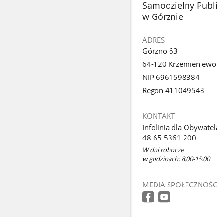
stopka
Samodzielny Publi
w Górznie
ADRES
Górzno 63
64-120 Krzemieniewo
NIP 6961598384
Regon 411049548
KONTAKT
Infolinia dla Obywatel
48 65 5361 200
W dni robocze
w godzinach: 8:00-15:00
MEDIA SPOŁECZNOŚC