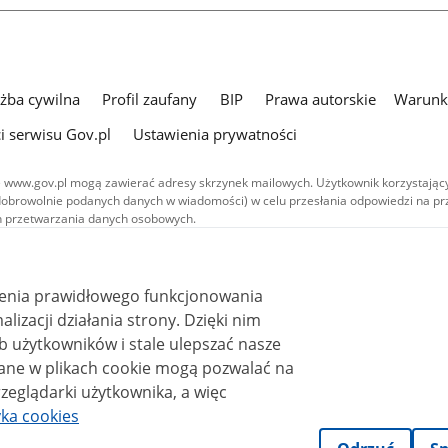
użba cywilna
Profil zaufany
BIP
Prawa autorskie
Warunki
i serwisu Gov.pl
Ustawienia prywatności
 www.gov.pl mogą zawierać adresy skrzynek mailowych. Użytkownik korzystający
dobrowolnie podanych danych w wiadomości) w celu przesłania odpowiedzi na prz
ach przetwarzania danych osobowych.
we publikowane w serwisie (z wyłączeniem treści audiowizualnych), są
 na licencji typu Creative Commons: uznanie autorstwa - na tych samych
 (CC BY-SA 4.0). Materiały audiowizualne, w tym zdjęcia, materiały audio i wideo
ienia prawidłowego funkcjonowania
ane na licencji typu Creative Commons: uznanie autorstwa użycie niekomercyjne 
ależnych 4.0 (CC BY-NC-ND 4.0), o ile nie jest to stwierdzone inaczej.
i działania strony. Dzięki nim
 użytkowników i stale ulepszać nasze
zeglądarki użytkownika, a więc
yka cookies