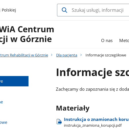
 Polskiej
WiA Centrum
cji w Górznie
O nas
Meto
rum Rehabilitacji w Górznie
Dla pacjenta
Informacje szczegółowe
Informacje sz
we
Zachęcamy do zapoznania się z dod
ne
Materiały
Instrukcja o znamionach koru
dowe
instrukcja​_znamiona​_korupcji.pdf