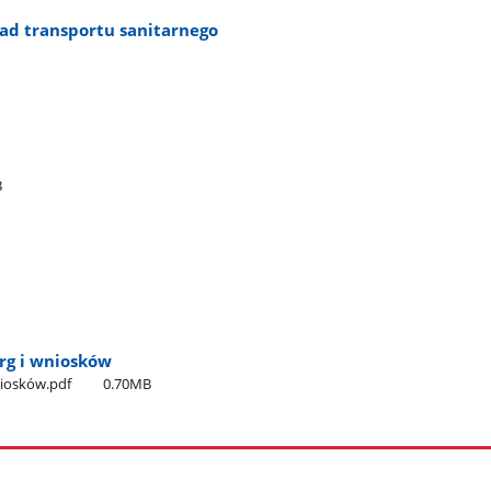
ad transportu sanitarnego
B
rg i wniosków
niosków.pdf
0.70MB