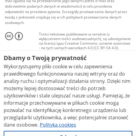
mail zgadza się na przetwarzanie jego danych (adres e-mail oraz
dobrowolnie podanych danych w wiadomości) w celu przesłania
odpowiedzi na przesłane pytania. Szczegóły przetwarzania danych przez
każdą z jednostek znajdują się w ich politykach przetwarzania danych
osobowych.
Treści tekstowe publikowane w serwisie (z
wyłączeniem treści audiowizualnych), są udostępniane
na licencji typu Creative Commons: uznanie autorstwa
- na tych samych warunkach 4.0 (CC BY-SA 4.0).
Materiały audiowizualne, w tym zdjęcia, materiały
Dbamy o Twoją prywatność
audio i wideo, są udostępniane na licencji typu
Creative Commons: uznanie autorstwa użycie
Wykorzystujemy pliki cookie w celu zapewnienia
niekomercyjne - bez utworów zależnych 4.0 (CC BY-
NC-ND 4.0), o ile nie jest to stwierdzone inaczej.
prawidłowego funkcjonowania naszej witryny oraz do
analizy ruchu i optymalizacji działania strony. Dzięki nim
możemy lepiej dostosować treści do potrzeb
użytkowników i stale ulepszać nasze usługi. Pamiętaj, że
informacje przechowywane w plikach cookie mogą
pozwalać na identyfikację konkretnego urządzenia lub
przeglądarki użytkownika, a więc potencjalnie stanowić
dane osobowe.
Polityka cookies