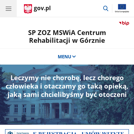
gov.pl
przejdź
do
wyszukiwar
SP ZOZ MSWiA Centrum
Rehabilitacji w Górznie
MENU
Leczymy nie chorobę, lecz chorego
człowieka i otaczamy go taką opieką,
jaką sami chcielibyśmy być otoczeni
Baner