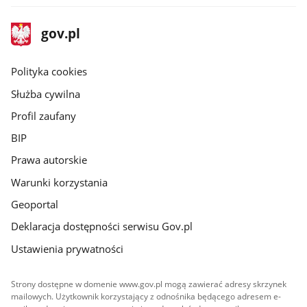
stopka
Strona
gov.pl
gov.pl
główna
gov.pl
Polityka cookies
Służba cywilna
Profil zaufany
BIP
Prawa autorskie
Warunki korzystania
Geoportal
Deklaracja dostępności serwisu Gov.pl
Ustawienia prywatności
Strony dostępne w domenie www.gov.pl mogą zawierać adresy skrzynek
mailowych. Użytkownik korzystający z odnośnika będącego adresem e-