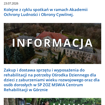
23.07.2026
Kolejne z cyklu spotkań w ramach Akademii
Ochrony Ludności i Obrony Cywilnej.
Zakup i dostawa sprzętu i wyposażenia do
rehabilitacji na potrzeby Ośrodka Dziennego dla
dzieci z zaburzeniami wieku rozwojowego oraz dla
osób dorosłych w SP ZOZ MSWiA Centrum
Rehabilitacji w Górznie