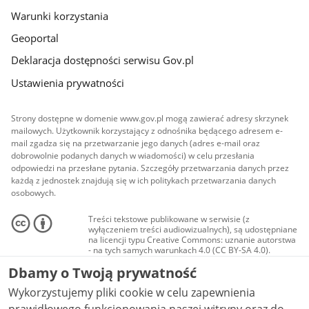
Warunki korzystania
Geoportal
Deklaracja dostępności serwisu Gov.pl
Ustawienia prywatności
Strony dostępne w domenie www.gov.pl mogą zawierać adresy skrzynek
mailowych. Użytkownik korzystający z odnośnika będącego adresem e-
mail zgadza się na przetwarzanie jego danych (adres e-mail oraz
dobrowolnie podanych danych w wiadomości) w celu przesłania
odpowiedzi na przesłane pytania. Szczegóły przetwarzania danych przez
każdą z jednostek znajdują się w ich politykach przetwarzania danych
osobowych.
Treści tekstowe publikowane w serwisie (z
wyłączeniem treści audiowizualnych), są udostępniane
na licencji typu Creative Commons: uznanie autorstwa
- na tych samych warunkach 4.0 (CC BY-SA 4.0).
Materiały audiowizualne, w tym zdjęcia, materiały
Dbamy o Twoją prywatność
audio i wideo, są udostępniane na licencji typu
Creative Commons: uznanie autorstwa użycie
Wykorzystujemy pliki cookie w celu zapewnienia
niekomercyjne - bez utworów zależnych 4.0 (CC BY-
NC-ND 4.0), o ile nie jest to stwierdzone inaczej.