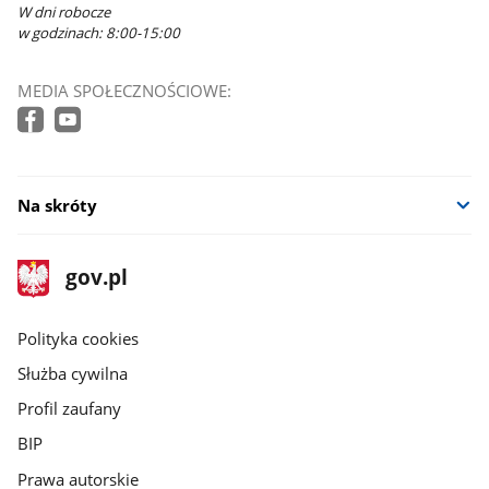
W dni robocze
w godzinach: 8:00-15:00
MEDIA SPOŁECZNOŚCIOWE:
Na skróty
stopka
Strona
gov.pl
gov.pl
główna
gov.pl
Polityka cookies
Służba cywilna
Profil zaufany
BIP
Prawa autorskie