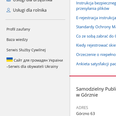
Instrukcja bezpieczne
przesyłania plików
Usługi dla rolnika
E-rejestracja instrukcj
Standardy Ochrony Ma
Profil zaufany
Co ze sobą zabrać do
Baza wiedzy
Kiedy rejestrować ski
Serwis Służby Cywilnej
Orzeczenie o niepełn
Сайт для громадян України
Ankieta satysfakcji pa
–
Serwis dla obywateli Ukrainy
stopka
Samodzielny Publi
w Górznie
ADRES
Górzno 63