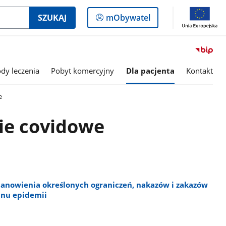
Logowanie
SZUKAJ
mObywatel
do
panelu
dy leczenia
Pobyt komercyjny
Dla pacjenta
Kontakt
e
ie covidowe
tanowienia określonych ograniczeń, nakazów i zakazów
anu epidemii
B