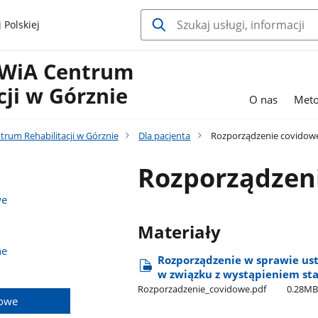
 Polskiej
WiA Centrum
cji w Górznie
O nas
Meto
rum Rehabilitacji w Górznie
Dla pacjenta
Rozporządzenie covidow
Rozporządzen
we
Materiały
ne
Rozporządzenie w sprawie us
w związku z wystąpieniem st
Rozporzadzenie​_covidowe.pdf
0.28M
dowe