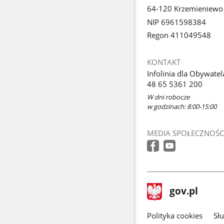
64-120 Krzemieniewo
NIP 6961598384
Regon 411049548
KONTAKT
Infolinia dla Obywatel
48 65 5361 200
W dni robocze
w godzinach: 8:00-15:00
MEDIA SPOŁECZNOŚC
stopka
Strona
gov.pl
gov.pl
główna
gov.pl
Polityka cookies
Sł