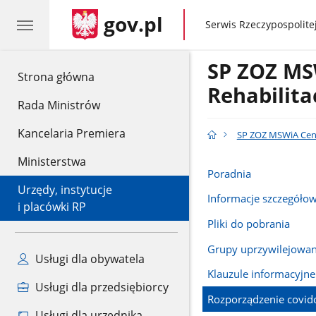
gov.pl
gov.pl
Serwis Rzeczypospolitej
SP ZOZ MS
gov.pl
Strona główna
Rehabilita
Rada Ministrów
Kancelaria Premiera
SP ZOZ MSWiA Cent
Ministerstwa
Poradnia
Urzędy, instytucje
Informacje szczegóło
i placówki RP
Pliki do pobrania
Grupy uprzywilejowa
Usługi dla obywatela
Klauzule informacyjne
Usługi dla przedsiębiorcy
Rozporządzenie covi
Usługi dla urzędnika