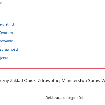
go
a
łoletnich
 Centrum
erowanie
osprawności
cjenta
czny Zakład Opieki Zdrowotnej Ministerstwa Spraw We
Deklaracja dostępności