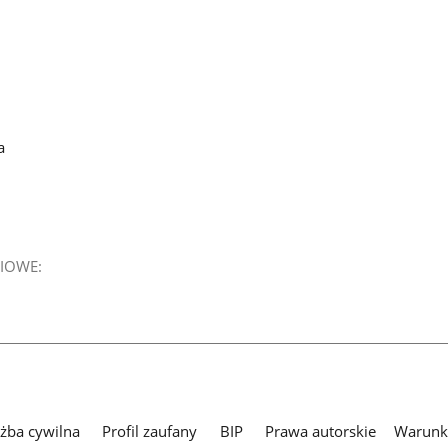
a
IOWE:
użba cywilna
Profil zaufany
BIP
Prawa autorskie
Warunki