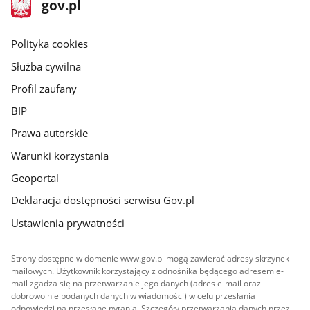
stopka
Strona
gov.pl
gov.pl
główna
gov.pl
Polityka cookies
Służba cywilna
Profil zaufany
BIP
Prawa autorskie
Warunki korzystania
Geoportal
Deklaracja dostępności serwisu Gov.pl
Ustawienia prywatności
Strony dostępne w domenie www.gov.pl mogą zawierać adresy skrzynek
mailowych. Użytkownik korzystający z odnośnika będącego adresem e-
mail zgadza się na przetwarzanie jego danych (adres e-mail oraz
dobrowolnie podanych danych w wiadomości) w celu przesłania
odpowiedzi na przesłane pytania. Szczegóły przetwarzania danych przez