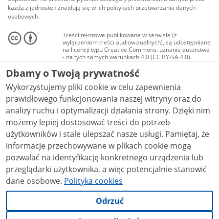
każdą z jednostek znajdują się w ich politykach przetwarzania danych
osobowych.
Treści tekstowe publikowane w serwisie (z
wyłączeniem treści audiowizualnych), są udostępniane
na licencji typu Creative Commons: uznanie autorstwa
- na tych samych warunkach 4.0 (CC BY-SA 4.0).
Materiały audiowizualne, w tym zdjęcia, materiały
Dbamy o Twoją prywatność
audio i wideo, są udostępniane na licencji typu
Creative Commons: uznanie autorstwa użycie
Wykorzystujemy pliki cookie w celu zapewnienia
niekomercyjne - bez utworów zależnych 4.0 (CC BY-
NC-ND 4.0), o ile nie jest to stwierdzone inaczej.
prawidłowego funkcjonowania naszej witryny oraz do
analizy ruchu i optymalizacji działania strony. Dzięki nim
możemy lepiej dostosować treści do potrzeb
użytkowników i stale ulepszać nasze usługi. Pamiętaj, że
informacje przechowywane w plikach cookie mogą
pozwalać na identyfikację konkretnego urządzenia lub
przeglądarki użytkownika, a więc potencjalnie stanowić
dane osobowe.
Polityka cookies
Odrzuć