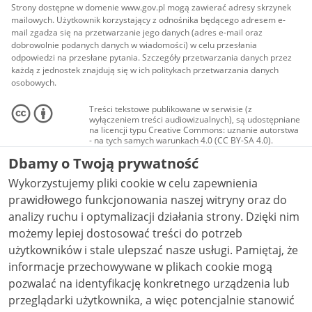
Strony dostępne w domenie www.gov.pl mogą zawierać adresy skrzynek
mailowych. Użytkownik korzystający z odnośnika będącego adresem e-
mail zgadza się na przetwarzanie jego danych (adres e-mail oraz
dobrowolnie podanych danych w wiadomości) w celu przesłania
odpowiedzi na przesłane pytania. Szczegóły przetwarzania danych przez
każdą z jednostek znajdują się w ich politykach przetwarzania danych
osobowych.
Treści tekstowe publikowane w serwisie (z
wyłączeniem treści audiowizualnych), są udostępniane
na licencji typu Creative Commons: uznanie autorstwa
- na tych samych warunkach 4.0 (CC BY-SA 4.0).
Materiały audiowizualne, w tym zdjęcia, materiały
Dbamy o Twoją prywatność
audio i wideo, są udostępniane na licencji typu
Creative Commons: uznanie autorstwa użycie
Wykorzystujemy pliki cookie w celu zapewnienia
niekomercyjne - bez utworów zależnych 4.0 (CC BY-
NC-ND 4.0), o ile nie jest to stwierdzone inaczej.
prawidłowego funkcjonowania naszej witryny oraz do
analizy ruchu i optymalizacji działania strony. Dzięki nim
możemy lepiej dostosować treści do potrzeb
użytkowników i stale ulepszać nasze usługi. Pamiętaj, że
informacje przechowywane w plikach cookie mogą
pozwalać na identyfikację konkretnego urządzenia lub
przeglądarki użytkownika, a więc potencjalnie stanowić