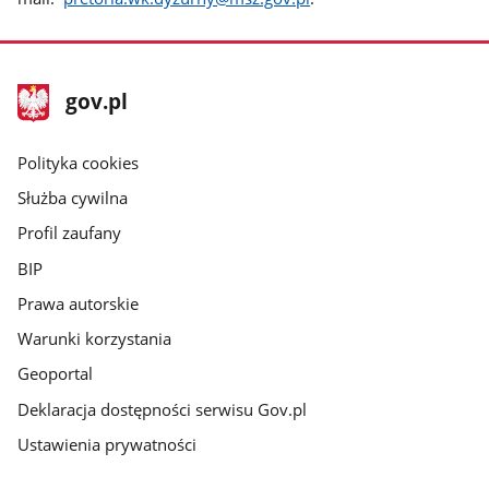
stopka
Strona
gov.pl
gov.pl
główna
gov.pl
Polityka cookies
Służba cywilna
Profil zaufany
BIP
Prawa autorskie
Warunki korzystania
Geoportal
Deklaracja dostępności serwisu Gov.pl
Ustawienia prywatności