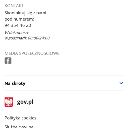
KONTAKT
Skontaktuj się z nami
pod numerem:
94 354 46 20
W dni robocze
w godzinach: 00:00-24:00
MEDIA SPOŁECZNOŚCIOWE:
Na skróty
stopka
Strona
gov.pl
gov.pl
główna
gov.pl
Polityka cookies
Służba cywilna