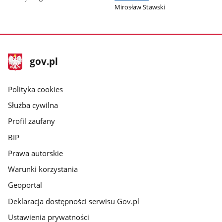
Mirosław Stawski
stopka
Strona
gov.pl
gov.pl
główna
gov.pl
Polityka cookies
Służba cywilna
Profil zaufany
BIP
Prawa autorskie
Warunki korzystania
Geoportal
Deklaracja dostępności serwisu Gov.pl
Ustawienia prywatności