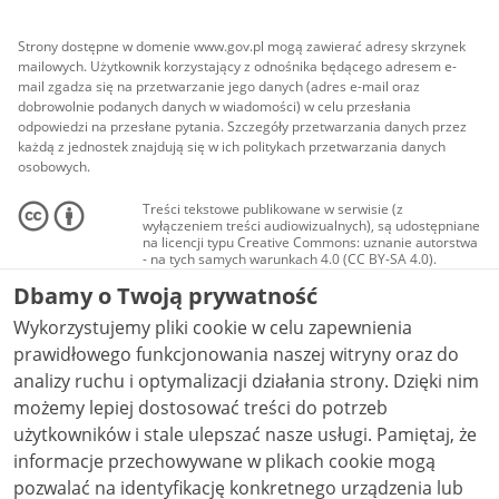
Strony dostępne w domenie www.gov.pl mogą zawierać adresy skrzynek
mailowych. Użytkownik korzystający z odnośnika będącego adresem e-
mail zgadza się na przetwarzanie jego danych (adres e-mail oraz
dobrowolnie podanych danych w wiadomości) w celu przesłania
odpowiedzi na przesłane pytania. Szczegóły przetwarzania danych przez
każdą z jednostek znajdują się w ich politykach przetwarzania danych
osobowych.
Treści tekstowe publikowane w serwisie (z
wyłączeniem treści audiowizualnych), są udostępniane
na licencji typu Creative Commons: uznanie autorstwa
- na tych samych warunkach 4.0 (CC BY-SA 4.0).
Materiały audiowizualne, w tym zdjęcia, materiały
Dbamy o Twoją prywatność
audio i wideo, są udostępniane na licencji typu
Creative Commons: uznanie autorstwa użycie
Wykorzystujemy pliki cookie w celu zapewnienia
niekomercyjne - bez utworów zależnych 4.0 (CC BY-
NC-ND 4.0), o ile nie jest to stwierdzone inaczej.
prawidłowego funkcjonowania naszej witryny oraz do
analizy ruchu i optymalizacji działania strony. Dzięki nim
możemy lepiej dostosować treści do potrzeb
użytkowników i stale ulepszać nasze usługi. Pamiętaj, że
informacje przechowywane w plikach cookie mogą
pozwalać na identyfikację konkretnego urządzenia lub