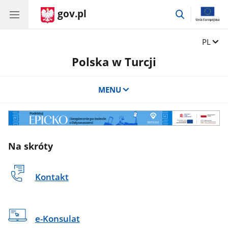
gov.pl
przejdź
do
wyszukiwar
Zmień 
PL
Polska w Turcji
MENU
Odyseusz
Na skróty
Kontakt
e-Konsulat