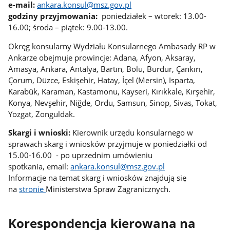
e-mail:
ankara.konsul@msz.gov.pl
godziny przyjmowania:
poniedziałek – wtorek: 13.00-
16.00; środa – piątek: 9.00-13.00.
Okręg konsularny Wydziału Konsularnego Ambasady RP w
Ankarze obejmuje prowincje: Adana, Afyon, Aksaray,
Amasya, Ankara, Antalya, Bartın, Bolu, Burdur, Çankırı,
Çorum, Düzce, Eskişehir, Hatay, İçel (Mersin), Isparta,
Karabük, Karaman, Kastamonu, Kayseri, Kırıkkale, Kırşehir,
Konya, Nevşehir, Niğde, Ordu, Samsun, Sinop, Sivas, Tokat,
Yozgat, Zonguldak.
Skargi i wnioski:
Kierownik urzędu konsularnego w
sprawach skarg i wniosków przyjmuje w poniedziałki od
15.00-16.00 - po uprzednim umówieniu
spotkania, email:
ankara.konsul@msz.gov.pl
Informacje na temat skarg i wniosków znajdują się
na
stronie
Ministerstwa Spraw Zagranicznych.
Korespondencja kierowana na