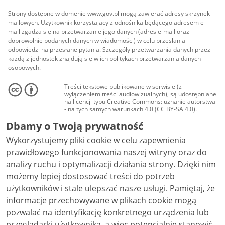
Strony dostępne w domenie www.gov.pl mogą zawierać adresy skrzynek
mailowych. Użytkownik korzystający z odnośnika będącego adresem e-
mail zgadza się na przetwarzanie jego danych (adres e-mail oraz
dobrowolnie podanych danych w wiadomości) w celu przesłania
odpowiedzi na przesłane pytania. Szczegóły przetwarzania danych przez
każdą z jednostek znajdują się w ich politykach przetwarzania danych
osobowych.
Treści tekstowe publikowane w serwisie (z
wyłączeniem treści audiowizualnych), są udostępniane
na licencji typu Creative Commons: uznanie autorstwa
- na tych samych warunkach 4.0 (CC BY-SA 4.0).
Materiały audiowizualne, w tym zdjęcia, materiały
Dbamy o Twoją prywatność
audio i wideo, są udostępniane na licencji typu
Creative Commons: uznanie autorstwa użycie
Wykorzystujemy pliki cookie w celu zapewnienia
niekomercyjne - bez utworów zależnych 4.0 (CC BY-
NC-ND 4.0), o ile nie jest to stwierdzone inaczej.
prawidłowego funkcjonowania naszej witryny oraz do
analizy ruchu i optymalizacji działania strony. Dzięki nim
możemy lepiej dostosować treści do potrzeb
użytkowników i stale ulepszać nasze usługi. Pamiętaj, że
informacje przechowywane w plikach cookie mogą
pozwalać na identyfikację konkretnego urządzenia lub
przeglądarki użytkownika, a więc potencjalnie stanowić