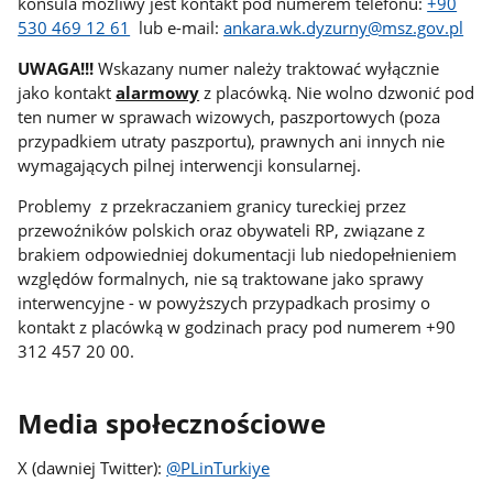
konsula możliwy jest kontakt pod numerem telefonu:
+90
530 469 12 61
lub e-mail:
ankara.wk.dyzurny@msz.gov.pl
UWAGA!!!
Wskazany numer należy traktować wyłącznie
jako kontakt
alarmowy
z placówką. Nie wolno dzwonić pod
ten numer w sprawach wizowych, paszportowych (poza
przypadkiem utraty paszportu), prawnych ani innych nie
wymagających pilnej interwencji konsularnej.
Problemy z przekraczaniem granicy tureckiej przez
przewoźników polskich oraz obywateli RP, związane z
brakiem odpowiedniej dokumentacji lub niedopełnieniem
względów formalnych, nie są traktowane jako sprawy
interwencyjne - w powyższych przypadkach prosimy o
kontakt z placówką w godzinach pracy pod numerem +90
312 457 20 00.
Media społecznościowe
X (dawniej Twitter):
@PLinTurkiye