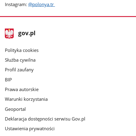
Instagram:
@polonya.tr
stopka
Strona
gov.pl
gov.pl
główna
gov.pl
Polityka cookies
Służba cywilna
Profil zaufany
BIP
Prawa autorskie
Warunki korzystania
Geoportal
Deklaracja dostępności serwisu Gov.pl
Ustawienia prywatności