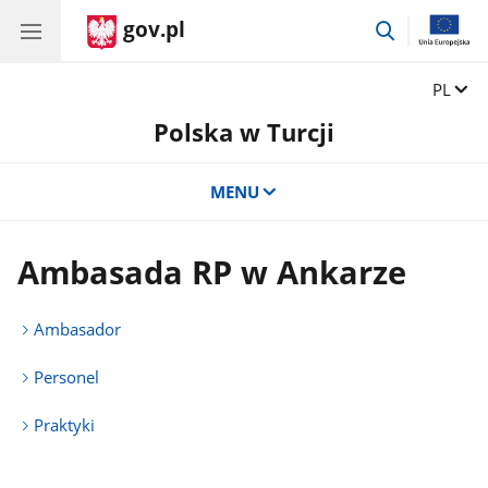
gov.pl
przejdź
do
wyszukiwar
Zmień 
PL
Polska w Turcji
MENU
Ambasada RP w Ankarze
Ambasador
Personel
Praktyki