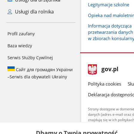
Legitymacje szkolne
Usługi dla rolnika
Opieka nad małoletni
Informacja dotycząca
przetwarzania danyc
Profil zaufany
w zbiorach konsularn
Baza wiedzy
Serwis Służby Cywilnej
stopka
Strona
gov.pl
Сайт для громадян України
gov.pl
główna
–
Serwis dla obywateli Ukrainy
gov.pl
Polityka cookies
Sł
Deklaracja dostępnośc
Strony dostępne w domenie
danych (adres e-mail oraz 
znajdują się w ich polityk
Treści teksto
Dbamy o Twoją prywatność