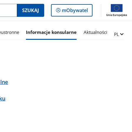
Logowanie
SZUKAJ
mObywatel
do
panelu
wustronne
Informacje konsularne
Aktualności
Zmień ję
PL
ólne
sku