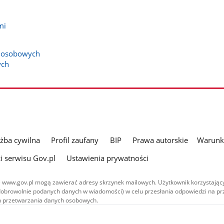
mi
h osobowych
ych
użba cywilna
Profil zaufany
BIP
Prawa autorskie
Warunki
i serwisu Gov.pl
Ustawienia prywatności
 www.gov.pl mogą zawierać adresy skrzynek mailowych. Użytkownik korzystający
dobrowolnie podanych danych w wiadomości) w celu przesłania odpowiedzi na prz
ach przetwarzania danych osobowych.
we publikowane w serwisie (z wyłączeniem treści audiowizualnych), są