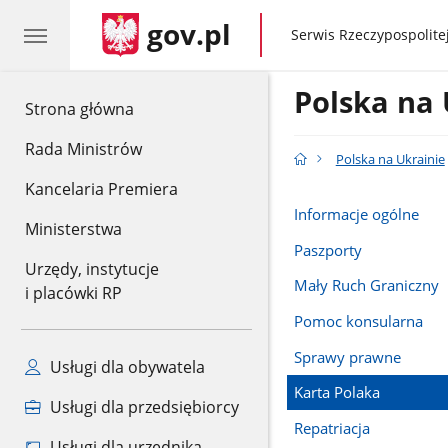
gov.pl
gov.pl
Serwis Rzeczypospolitej
Polska na 
gov.pl
Strona główna
Rada Ministrów
Polska na Ukrainie
Kancelaria Premiera
Informacje ogólne
Ministerstwa
Paszporty
Urzędy, instytucje
Mały Ruch Graniczny
i placówki RP
Pomoc konsularna
Sprawy prawne
Usługi dla obywatela
Karta Polaka
Usługi dla przedsiębiorcy
Repatriacja
Usługi dla urzędnika