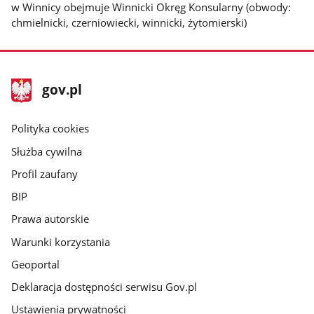
w Winnicy obejmuje Winnicki Okręg Konsularny (obwody:
chmielnicki, czerniowiecki, winnicki, żytomierski)
stopka
Strona
gov.pl
gov.pl
główna
gov.pl
Polityka cookies
Służba cywilna
Profil zaufany
BIP
Prawa autorskie
Warunki korzystania
Geoportal
Deklaracja dostępności serwisu Gov.pl
Ustawienia prywatności