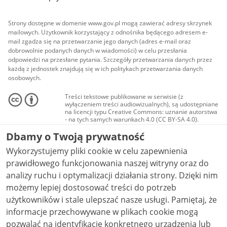
Strony dostępne w domenie www.gov.pl mogą zawierać adresy skrzynek
mailowych. Użytkownik korzystający z odnośnika będącego adresem e-
mail zgadza się na przetwarzanie jego danych (adres e-mail oraz
dobrowolnie podanych danych w wiadomości) w celu przesłania
odpowiedzi na przesłane pytania. Szczegóły przetwarzania danych przez
każdą z jednostek znajdują się w ich politykach przetwarzania danych
osobowych.
Treści tekstowe publikowane w serwisie (z
wyłączeniem treści audiowizualnych), są udostępniane
na licencji typu Creative Commons: uznanie autorstwa
- na tych samych warunkach 4.0 (CC BY-SA 4.0).
Materiały audiowizualne, w tym zdjęcia, materiały
Dbamy o Twoją prywatność
audio i wideo, są udostępniane na licencji typu
Creative Commons: uznanie autorstwa użycie
Wykorzystujemy pliki cookie w celu zapewnienia
niekomercyjne - bez utworów zależnych 4.0 (CC BY-
NC-ND 4.0), o ile nie jest to stwierdzone inaczej.
prawidłowego funkcjonowania naszej witryny oraz do
analizy ruchu i optymalizacji działania strony. Dzięki nim
możemy lepiej dostosować treści do potrzeb
użytkowników i stale ulepszać nasze usługi. Pamiętaj, że
informacje przechowywane w plikach cookie mogą
pozwalać na identyfikację konkretnego urządzenia lub