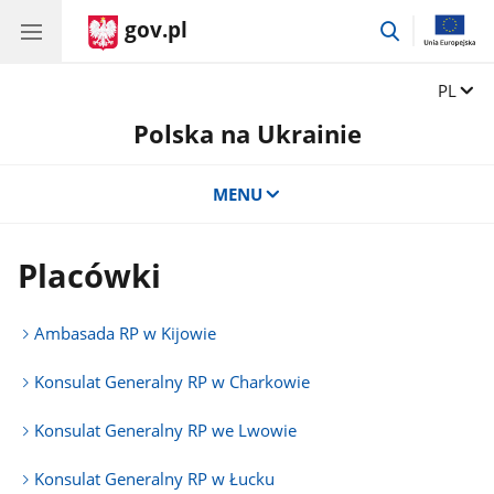
gov.pl
przejdź
do
wyszukiwar
Zmień 
PL
Polska na Ukrainie
MENU
Placówki
Ambasada RP w Kijowie
Konsulat Generalny RP w Charkowie
Konsulat Generalny RP we Lwowie
Konsulat Generalny RP w Łucku