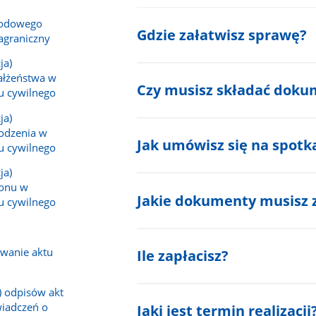
wodowego
Gdzie załatwisz sprawę?
agraniczny
ja)
ałżeństwa w
Czy musisz składać doku
nu cywilnego
ja)
rodzenia w
Jak umówisz się na spotk
nu cywilnego
ja)
gonu w
Jakie dokumenty musisz 
nu cywilnego
owanie aktu
Ile zapłacisz?
) odpisów akt
wiadczeń o
Jaki jest termin realizacji