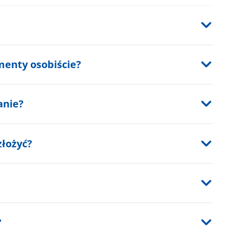
menty osobiście?
anie?
złożyć?
?