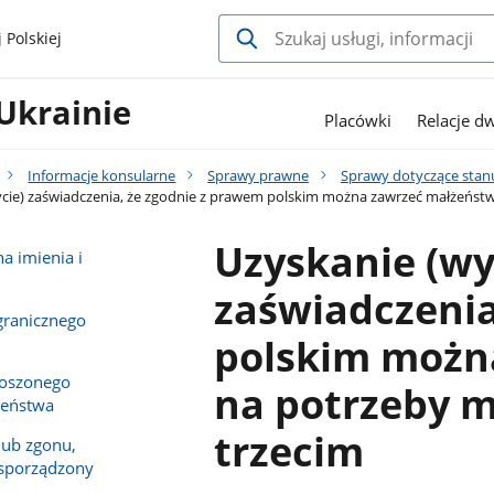
 Polskiej
Ukrainie
Placówki
Relacje d
Informacje konsularne
Sprawy prawne
Sprawy dotyczące stan
ie) zaświadczenia, że zgodnie z prawem polskim można zawrzeć małżeństw
Uzyskanie (wy
a imienia i
zaświadczenia
granicznego
polskim możn
noszonego
na potrzeby 
żeństwa
trzecim
lub zgonu,
ł sporządzony