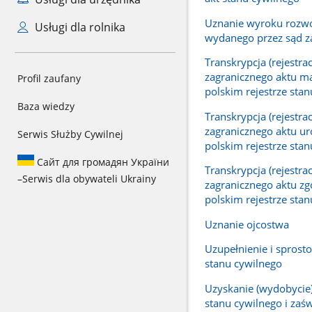
Uznanie wyroku roz
Usługi dla rolnika
wydanego przez sąd z
Transkrypcja (rejestrac
zagranicznego aktu m
Profil zaufany
polskim rejestrze sta
Baza wiedzy
Transkrypcja (rejestrac
zagranicznego aktu u
Serwis Służby Cywilnej
polskim rejestrze sta
Сайт для громадян України
Transkrypcja (rejestrac
–
Serwis dla obywateli Ukrainy
zagranicznego aktu z
polskim rejestrze sta
Uznanie ojcostwa
Uzupełnienie i sprost
stanu cywilnego
Uzyskanie (wydobycie
stanu cywilnego i zaś