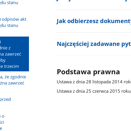
ędu stanu
) odpisów akt
Jak odbierzesz dokument
ędu stanu
)
Najczęściej zadawane py
dnie z
a zawrzeć
eby
e trzecim
Podstawa prawna
a, że zgodnie
Ustawa z dnia 28 listopada 2014 ro
żna zawrzeć
Ustawa z dnia 25 czerwca 2015 rok
przed
a o
ści
e