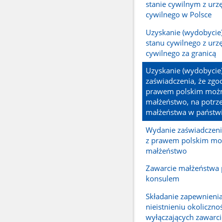
stanie cywilnym z urz
cywilnego w Polsce
Uzyskanie (wydobycie
stanu cywilnego z urz
cywilnego za granicą
Uzyskanie (wydobycie
zaświadczenia, że zgo
prawem polskim możn
małżeństwo, na potrz
małżeństwa w państwi
Wydanie zaświadczeni
z prawem polskim mo
małżeństwo
Zawarcie małżeństwa 
konsulem
Składanie zapewnieni
nieistnieniu okoliczno
wyłączających zawarci