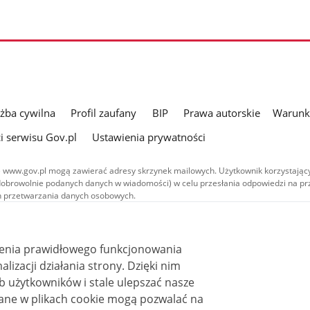
użba cywilna
Profil zaufany
BIP
Prawa autorskie
Warunki
i serwisu Gov.pl
Ustawienia prywatności
 www.gov.pl mogą zawierać adresy skrzynek mailowych. Użytkownik korzystający
dobrowolnie podanych danych w wiadomości) w celu przesłania odpowiedzi na prz
ach przetwarzania danych osobowych.
we publikowane w serwisie (z wyłączeniem treści audiowizualnych), są
 na licencji typu Creative Commons: uznanie autorstwa - na tych samych
 (CC BY-SA 4.0). Materiały audiowizualne, w tym zdjęcia, materiały audio i wideo
ienia prawidłowego funkcjonowania
ane na licencji typu Creative Commons: uznanie autorstwa użycie niekomercyjne 
ależnych 4.0 (CC BY-NC-ND 4.0), o ile nie jest to stwierdzone inaczej.
i działania strony. Dzięki nim
 użytkowników i stale ulepszać nasze