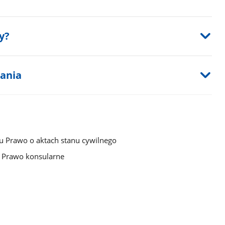
y?
tania
ku Prawo o aktach stanu cywilnego
u Prawo konsularne