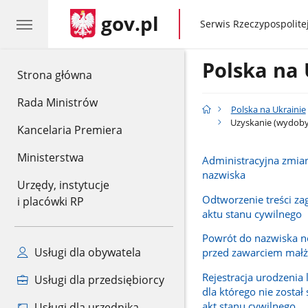
gov.pl
gov.pl
Serwis Rzeczypospolitej
Polska na 
gov.pl
Strona główna
Rada Ministrów
Polska na Ukrainie
Uzyskanie (wydobyc
Kancelaria Premiera
Ministerstwa
Administracyjna zmian
nazwiska
Urzędy, instytucje
Odtworzenie treści za
i placówki RP
aktu stanu cywilnego
Powrót do nazwiska 
Usługi dla obywatela
przed zawarciem mał
Rejestracja urodzenia 
Usługi dla przedsiębiorcy
dla którego nie zosta
akt stanu cywilnego
Usługi dla urzędnika