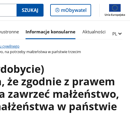
Logowanie
SZUKAJ
mObywatel
do
panelu
wustronne
Informacje konsularne
Aktualności
Zmień ję
PL
u cywilnego
o, na potrzeby małżeństwa w państwie trzecim
dobycie)
, że zgodnie z prawem
a zawrzeć małżeństwo,
małżeństwa w państwie