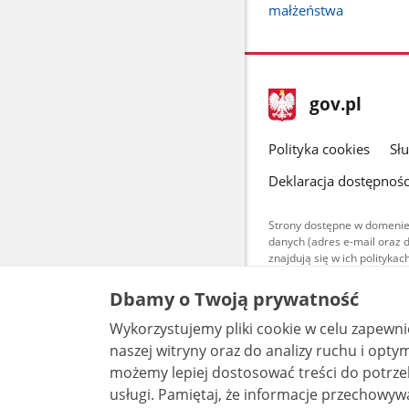
małżeństwa
stopka
Strona
gov.pl
gov.pl
główna
gov.pl
Polityka cookies
Sł
Deklaracja dostępnośc
Strony dostępne w domenie
danych (adres e-mail oraz 
znajdują się w ich polityk
Treści teksto
Dbamy o Twoją prywatność
udostępniane
warunkach 4.0
Wykorzystujemy pliki cookie w celu zapewn
są udostępni
bez utworów z
naszej witryny oraz do analizy ruchu i optymalizacj
możemy lepiej dostosować treści do potrzeb
usługi. Pamiętaj, że informacje przechowywane w plikach cookie mogą pozwalać na