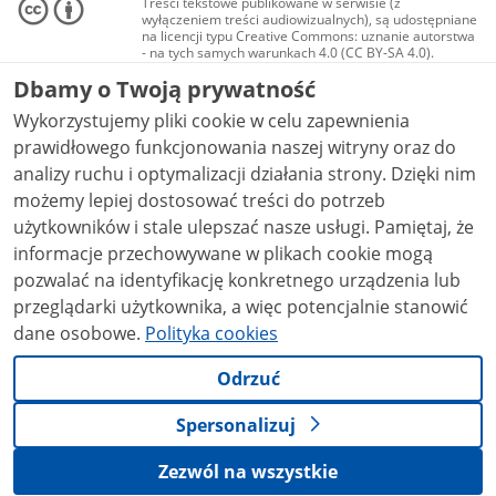
Treści tekstowe publikowane w serwisie (z
wyłączeniem treści audiowizualnych), są udostępniane
na licencji typu Creative Commons: uznanie autorstwa
- na tych samych warunkach 4.0 (CC BY-SA 4.0).
Materiały audiowizualne, w tym zdjęcia, materiały
Dbamy o Twoją prywatność
audio i wideo, są udostępniane na licencji typu
Creative Commons: uznanie autorstwa użycie
Wykorzystujemy pliki cookie w celu zapewnienia
niekomercyjne - bez utworów zależnych 4.0 (CC BY-
NC-ND 4.0), o ile nie jest to stwierdzone inaczej.
prawidłowego funkcjonowania naszej witryny oraz do
analizy ruchu i optymalizacji działania strony. Dzięki nim
możemy lepiej dostosować treści do potrzeb
użytkowników i stale ulepszać nasze usługi. Pamiętaj, że
informacje przechowywane w plikach cookie mogą
pozwalać na identyfikację konkretnego urządzenia lub
przeglądarki użytkownika, a więc potencjalnie stanowić
dane osobowe.
Polityka cookies
Odrzuć
Spersonalizuj
Zezwól na wszystkie