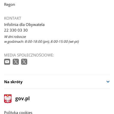
Regon
KONTAKT
Infolinia dla Obywatela
22 330 03 30
W dni robocze
w godzinach: 8:00-18:00 (pn), 8:00-15:00 (wt-pt)
MEDIA SPOŁECZNOŚCIOWE:
Na skróty
stopka
Strona
gov.pl
gov.pl
główna
gov.pl
Polityka cookies