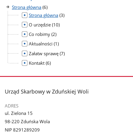
liczba
Strona główna
(6)
podstron
liczba
Strona główna
(3)
podstron
liczba
O urzędzie
(10)
podstron
liczba
Co robimy
(2)
podstron
liczba
Aktualności
(1)
podstron
liczba
Załatw sprawę
(7)
podstron
liczba
Kontakt
(6)
podstron
stopka
Urząd Skarbowy w Zduńskiej Woli
ADRES
ul. Zielona 15
98-220 Zduńska Wola
NIP 8291289209