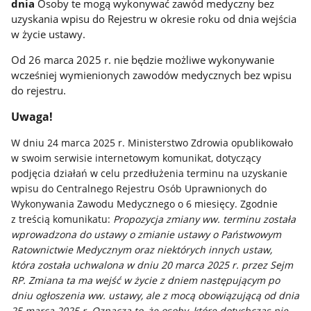
dnia
Osoby te mogą wykonywać zawód medyczny bez
uzyskania wpisu do Rejestru w okresie roku od dnia wejścia
w życie ustawy.
Od 26 marca 2025 r. nie będzie możliwe wykonywanie
wcześniej wymienionych zawodów medycznych bez wpisu
do rejestru.
Uwaga!
W dniu 24 marca 2025 r. Ministerstwo Zdrowia opublikowało
w swoim serwisie internetowym komunikat,
dotyczący
podjęcia działań w celu przedłużenia terminu na uzyskanie
wpisu do Centralnego Rejestru Osób Uprawnionych do
Wykonywania Zawodu Medycznego o 6 miesięcy. Zgodnie
z treścią komunikatu:
Propozycja zmiany ww. terminu została
wprowadzona do ustawy o zmianie ustawy o Państwowym
Ratownictwie Medycznym oraz niektórych innych ustaw,
która
została uchwalona w dniu 20 marca 2025 r. przez Sejm
RP. Zmiana ta ma wejść w życie
z
dniem następującym po
dniu ogłoszenia ww. ustawy, ale z mocą obowiązującą od dnia
25 marca 2025 r. Oznacza to, że osoby, które dotychczas nie