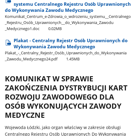
systemu Centralnego Rejestru Osób Uprawnionych
do Wykonywania Zawodu Medycznego
Komunikat​_Centrum​_e-Zdrowia​_o​_wdrożeniu​_systemu​_​_Centralnego​
_Rejestru​_Osób​_Uprawnionych​_​_do​_Wykonywania​_Zawodu​
_Medycznego1.doc
0.02MB
Plakat - Centralny Rejestr Osób Uprawnionych do
Wykonywania Zawodu Medycznego
Plakat​_-​_Centralny​_Rejestr​_Osób​_Uprawnionych​_do​_Wykonywania​
_Zawodu​_Medycznego24.pdf
1.45MB
KOMUNIKAT W SPRAWIE
ZAKOŃCZENIA DYSTRYBUCJI KART
ROZWOJU ZAWODOWEGO DLA
OSÓB WYKONUJĄCYCH ZAWODY
MEDYCZNE
Wojewoda Łódzki, jako organ właściwy w zakresie obsługi
Centralnego Rejestru Osób Uprawnionych Do Wykonywania