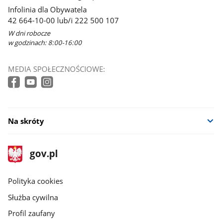
Infolinia dla Obywatela
42 664-10-00 lub/i 222 500 107
W dni robocze
w godzinach: 8:00-16:00
MEDIA SPOŁECZNOŚCIOWE:
Na skróty
stopka
Strona
gov.pl
gov.pl
główna
gov.pl
Polityka cookies
Służba cywilna
Profil zaufany