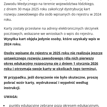
Zawodu Medycznego na terenie województwa łódzkiego,
z dniem 30 maja 2025 roku zakończył dystrybucję kart
rozwoju zawodowego dla osób wpisanych do rejestru w 2024
roku.
Karty zostały przesłane na adresy elektronicznych skrzynek
pocztowych, wskazane we wnioskach o wpis do rejestru.
Wysyłka kart objęła jedynie osoby, które uzyskały wpis w
2024 roku.
Osoby wpisane do rejestru w 2025 roku nie realizują jeszcze
ustawicznego rozwoju zawodowego (dla nich pierwszy
okres edukacyjny rozpoczyna się z dniem 1 stycznia 2026
roku i otrzymają swoje karty w okolicach tego terminu).
W przypadku, jeśli doręczenie nie było skuteczne, proszę
pobrać wzór karty, wydrukować i wypełnić według
instrukcji.
UWAGA:
punkty edukacyjne zebrane poza okresem edukacyjnym,