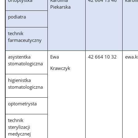
Piekarska
podiatra
technik
farmaceutyczny
asystentka
Ewa
42 664 10 32
ewa.k
stomatologiczna
Krawczyk
higienistka
stomatologiczna
optometrysta
technik
sterylizacji
medycznej