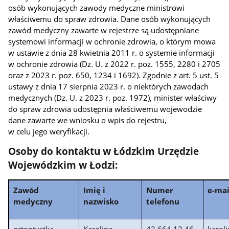
osób wykonujących zawody medyczne
ministrowi
właściwemu do spraw zdrowia
. Dane osób wykonujących
zawód medyczny zawarte w rejestrze są udostępniane
systemowi informacji w ochronie zdrowia, o którym mowa
w ustawie z dnia 28 kwietnia 2011 r. o systemie informacji
w ochronie zdrowia (Dz. U. z 2022 r. poz. 1555, 2280 i 2705
oraz z 2023 r. poz. 650, 1234 i 1692). Zgodnie z art. 5 ust. 5
ustawy z dnia 17 sierpnia 2023 r. o niektórych zawodach
medycznych (Dz. U. z 2023 r. poz. 1972),
minister właściwy
do spraw zdrowia
udostępnia właściwemu wojewodzie
dane zawarte we wniosku o wpis do rejestru,
w celu jego weryfikacji.
Osoby do kontaktu w Łódzkim Urzędzie
Wojewódzkim w Łodzi:
Zawód
Imię i
Numer
e-mai
medyczny
nazwisko
telefonu
ortoptystka
Karolina
42 664 13 46
karol