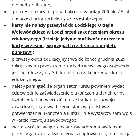
nie będą zaliczane;
punkty edukacyjne ponad określony pułap 200 pkt./ 5 lat
nie przechodzą na kolejny okres edukacyjny;
karty nie należy przesyłać do Łódzkiego Urzędu
Wojewódzkiego w Łodzi przed zakończeniem okresu
edukacyjnego (istnieje jedynie możliwość doręczenia
karty wcześniej, w przypadku zebrania kompletu
punktów);
pierwszy okres edukacyjny trwa do końca grudnia 2029
roku; czas na przekazanie karty do właściwego wojewody
jest nie dłuższy niż 30 dni od dnia zakończenia okresu
edukacyjnego;
należy pamiętać, że organizator kursu powinien wydać
odpowiednie zaświadczenie o ukończeniu danej formy
kształcenia i potwierdzić ten fakt w karcie rozwoju
zawodowego (zaświadczenie stanowi podstawę
potwierdzenia ukończenia kursu – nie wystarczy sam wpis
w karcie rozwoju zawodowego);
warto zwrócić uwagę, aby w zaświadczeniu wydanym
przez organizatora kształcenia, znajdowała się informacja