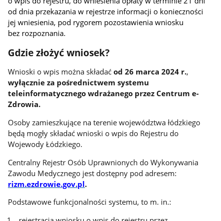
o wpis do rejestru, do wniesienia opłaty w terminie 21 dni
od dnia przekazania w rejestrze informacji o konieczności
jej wniesienia, pod rygorem pozostawienia wniosku
bez rozpoznania.
Gdzie złożyć wniosek?
Wnioski o wpis można składać
od 26 marca 2024 r.
,
wyłącznie za pośrednictwem systemu
teleinformatycznego wdrażanego przez Centrum e-
Zdrowia.
Osoby zamieszkujące na terenie województwa łódzkiego
będą mogły składać wnioski o wpis do Rejestru do
Wojewody Łódzkiego.
Centralny Rejestr Osób Uprawnionych do Wykonywania
Zawodu Medycznego jest dostępny pod adresem:
rizm.ezdrowie.gov.pl
.
Podstawowe funkcjonalności systemu, to m. in.:
rejestracja wniosku o wpis do rejestru przez