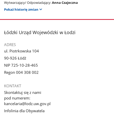
Wytwarzający/ Odpowiadający:
Anna Czajeczna
Pokaż historię zmian
stopka
Łódzki Urząd Wojewódzki w Łodzi
ADRES
ul. Piotrkowska 104
90-926 Łódź
NIP 725-10-28-465
Regon 004 308 002
KONTAKT
Skontaktuj się z nami
pod numerem:
kancelaria@lodz.uw.gov.pl
Infolinia dla Obywatela