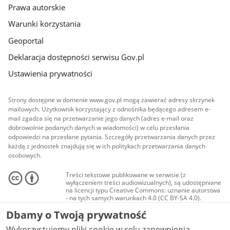
Prawa autorskie
Warunki korzystania
Geoportal
Deklaracja dostępności serwisu Gov.pl
Ustawienia prywatności
Strony dostępne w domenie www.gov.pl mogą zawierać adresy skrzynek
mailowych. Użytkownik korzystający z odnośnika będącego adresem e-
mail zgadza się na przetwarzanie jego danych (adres e-mail oraz
dobrowolnie podanych danych w wiadomości) w celu przesłania
odpowiedzi na przesłane pytania. Szczegóły przetwarzania danych przez
każdą z jednostek znajdują się w ich politykach przetwarzania danych
osobowych.
Treści tekstowe publikowane w serwisie (z
wyłączeniem treści audiowizualnych), są udostępniane
na licencji typu Creative Commons: uznanie autorstwa
- na tych samych warunkach 4.0 (CC BY-SA 4.0).
Materiały audiowizualne, w tym zdjęcia, materiały
Dbamy o Twoją prywatność
audio i wideo, są udostępniane na licencji typu
Creative Commons: uznanie autorstwa użycie
Wykorzystujemy pliki cookie w celu zapewnienia
niekomercyjne - bez utworów zależnych 4.0 (CC BY-