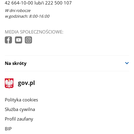
42 664-10-00 lub/i 222 500 107
W dni robocze
w godzinach: 8:00-16:00
MEDIA SPOŁECZNOŚCIOWE:
Na skróty
stopka
Strona
gov.pl
gov.pl
główna
gov.pl
Polityka cookies
Służba cywilna
Profil zaufany
BIP