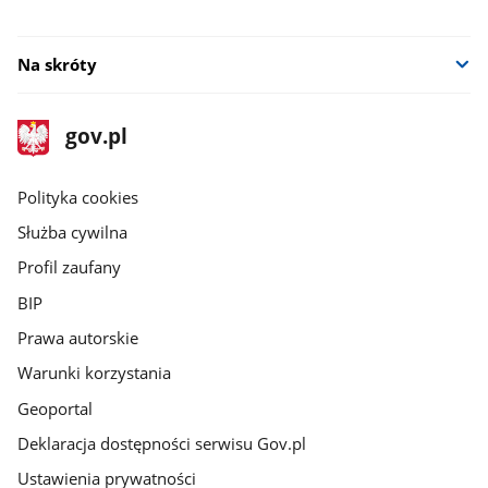
Na skróty
stopka
Strona
gov.pl
gov.pl
główna
gov.pl
Polityka cookies
Służba cywilna
Profil zaufany
BIP
Prawa autorskie
Warunki korzystania
Geoportal
Deklaracja dostępności serwisu Gov.pl
Ustawienia prywatności