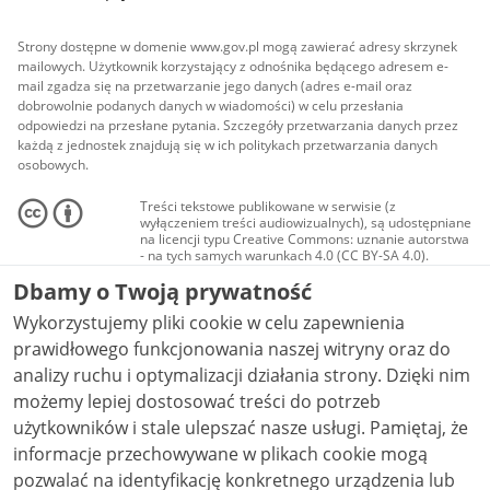
Strony dostępne w domenie www.gov.pl mogą zawierać adresy skrzynek
mailowych. Użytkownik korzystający z odnośnika będącego adresem e-
mail zgadza się na przetwarzanie jego danych (adres e-mail oraz
dobrowolnie podanych danych w wiadomości) w celu przesłania
odpowiedzi na przesłane pytania. Szczegóły przetwarzania danych przez
każdą z jednostek znajdują się w ich politykach przetwarzania danych
osobowych.
Treści tekstowe publikowane w serwisie (z
wyłączeniem treści audiowizualnych), są udostępniane
na licencji typu Creative Commons: uznanie autorstwa
- na tych samych warunkach 4.0 (CC BY-SA 4.0).
Materiały audiowizualne, w tym zdjęcia, materiały
Dbamy o Twoją prywatność
audio i wideo, są udostępniane na licencji typu
Creative Commons: uznanie autorstwa użycie
Wykorzystujemy pliki cookie w celu zapewnienia
niekomercyjne - bez utworów zależnych 4.0 (CC BY-
NC-ND 4.0), o ile nie jest to stwierdzone inaczej.
prawidłowego funkcjonowania naszej witryny oraz do
analizy ruchu i optymalizacji działania strony. Dzięki nim
możemy lepiej dostosować treści do potrzeb
użytkowników i stale ulepszać nasze usługi. Pamiętaj, że
informacje przechowywane w plikach cookie mogą
pozwalać na identyfikację konkretnego urządzenia lub