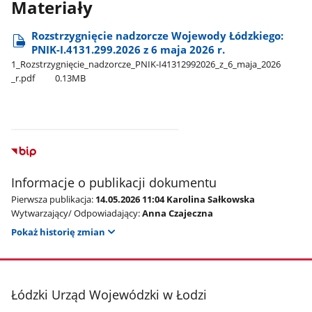
Materiały
Rozstrzygnięcie nadzorcze Wojewody Łódzkiego:
PNIK-I.4131.299.2026 z 6 maja 2026 r.
1​_Rozstrzygnięcie​_nadzorcze​_PNIK-I41312992026​_z​_6​_maja​_2026​
_r.pdf
0.13MB
Informacje o publikacji dokumentu
Pierwsza publikacja:
14.05.2026 11:04 Karolina Sałkowska
Wytwarzający/ Odpowiadający:
Anna Czajeczna
Pokaż historię zmian
stopka
Łódzki Urząd Wojewódzki w Łodzi