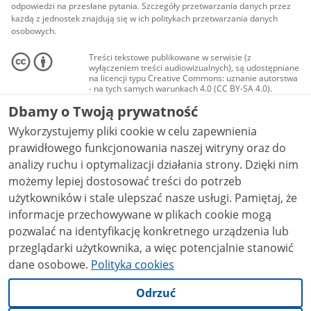
odpowiedzi na przesłane pytania. Szczegóły przetwarzania danych przez
każdą z jednostek znajdują się w ich politykach przetwarzania danych
osobowych.
Treści tekstowe publikowane w serwisie (z
wyłączeniem treści audiowizualnych), są udostępniane
na licencji typu Creative Commons: uznanie autorstwa
- na tych samych warunkach 4.0 (CC BY-SA 4.0).
Materiały audiowizualne, w tym zdjęcia, materiały
Dbamy o Twoją prywatność
audio i wideo, są udostępniane na licencji typu
Creative Commons: uznanie autorstwa użycie
Wykorzystujemy pliki cookie w celu zapewnienia
niekomercyjne - bez utworów zależnych 4.0 (CC BY-
NC-ND 4.0), o ile nie jest to stwierdzone inaczej.
prawidłowego funkcjonowania naszej witryny oraz do
analizy ruchu i optymalizacji działania strony. Dzięki nim
możemy lepiej dostosować treści do potrzeb
użytkowników i stale ulepszać nasze usługi. Pamiętaj, że
informacje przechowywane w plikach cookie mogą
pozwalać na identyfikację konkretnego urządzenia lub
przeglądarki użytkownika, a więc potencjalnie stanowić
dane osobowe.
Polityka cookies
Odrzuć