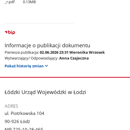
_r.pdf
0.13MB
Informacje o publikacji dokumentu
Pierwsza publikacja:
02.06.2026 23:31 Weronika Wrzosek
Wytwarzający/ Odpowiadający:
Anna Czajeczna
Pokaż historię zmian
stopka
Łódzki Urząd Wojewódzki w Łodzi
ADRES
ul. Piotrkowska 104
90-926 Łódź
NIP 725-10-28-465