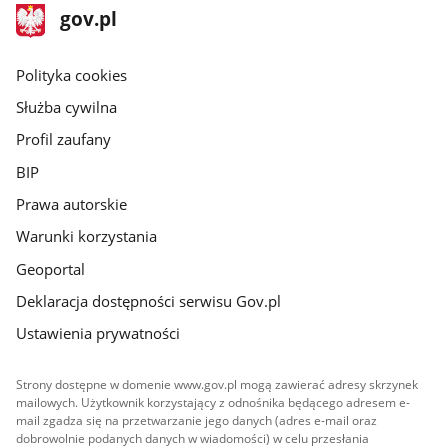
stopka
Strona
gov.pl
gov.pl
główna
gov.pl
Polityka cookies
Służba cywilna
Profil zaufany
BIP
Prawa autorskie
Warunki korzystania
Geoportal
Deklaracja dostępności serwisu Gov.pl
Ustawienia prywatności
Strony dostępne w domenie www.gov.pl mogą zawierać adresy skrzynek
mailowych. Użytkownik korzystający z odnośnika będącego adresem e-
mail zgadza się na przetwarzanie jego danych (adres e-mail oraz
dobrowolnie podanych danych w wiadomości) w celu przesłania