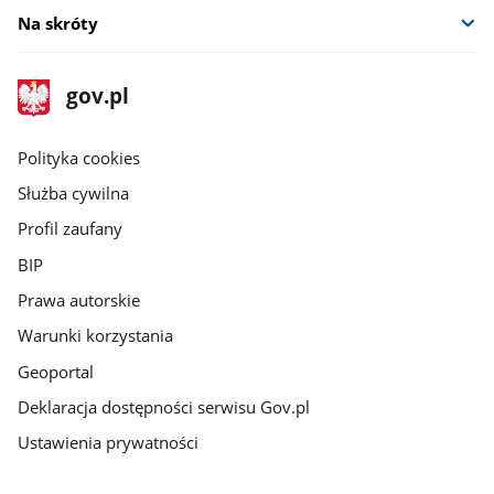
Na skróty
stopka
Strona
gov.pl
gov.pl
główna
gov.pl
Polityka cookies
Służba cywilna
Profil zaufany
BIP
Prawa autorskie
Warunki korzystania
Geoportal
Deklaracja dostępności serwisu Gov.pl
Ustawienia prywatności