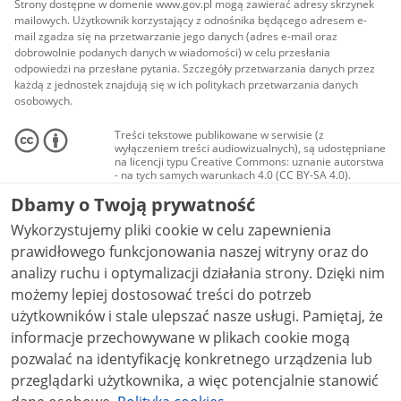
Strony dostępne w domenie www.gov.pl mogą zawierać adresy skrzynek
mailowych. Użytkownik korzystający z odnośnika będącego adresem e-
mail zgadza się na przetwarzanie jego danych (adres e-mail oraz
dobrowolnie podanych danych w wiadomości) w celu przesłania
odpowiedzi na przesłane pytania. Szczegóły przetwarzania danych przez
każdą z jednostek znajdują się w ich politykach przetwarzania danych
osobowych.
Treści tekstowe publikowane w serwisie (z
wyłączeniem treści audiowizualnych), są udostępniane
na licencji typu Creative Commons: uznanie autorstwa
- na tych samych warunkach 4.0 (CC BY-SA 4.0).
Materiały audiowizualne, w tym zdjęcia, materiały
Dbamy o Twoją prywatność
audio i wideo, są udostępniane na licencji typu
Creative Commons: uznanie autorstwa użycie
Wykorzystujemy pliki cookie w celu zapewnienia
niekomercyjne - bez utworów zależnych 4.0 (CC BY-
NC-ND 4.0), o ile nie jest to stwierdzone inaczej.
prawidłowego funkcjonowania naszej witryny oraz do
analizy ruchu i optymalizacji działania strony. Dzięki nim
możemy lepiej dostosować treści do potrzeb
użytkowników i stale ulepszać nasze usługi. Pamiętaj, że
informacje przechowywane w plikach cookie mogą
pozwalać na identyfikację konkretnego urządzenia lub
przeglądarki użytkownika, a więc potencjalnie stanowić