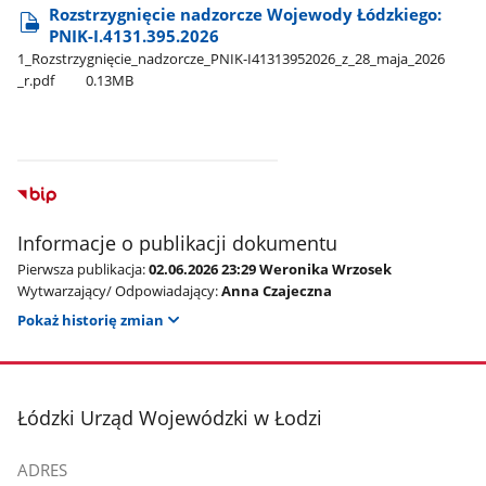
Rozstrzygnięcie nadzorcze Wojewody Łódzkiego:
PNIK-I.4131.395.2026
1​_Rozstrzygnięcie​_nadzorcze​_PNIK-I41313952026​_z​_28​_maja​_2026​
_r.pdf
0.13MB
Informacje o publikacji dokumentu
Pierwsza publikacja:
02.06.2026 23:29 Weronika Wrzosek
Wytwarzający/ Odpowiadający:
Anna Czajeczna
Pokaż historię zmian
stopka
Łódzki Urząd Wojewódzki w Łodzi
ADRES