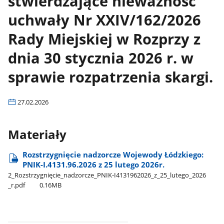
stwierdzające nieważność
uchwały Nr XXIV/162/2026
Rady Miejskiej w Rozprzy z
dnia 30 stycznia 2026 r. w
sprawie rozpatrzenia skargi.
27.02.2026
Materiały
Rozstrzygnięcie nadzorcze Wojewody Łódzkiego:
PNIK-I.4131.96.2026 z 25 lutego 2026r.
2​_Rozstrzygnięcie​_nadzorcze​_PNIK-I4131962026​_z​_25​_lutego​_2026​
_r.pdf
0.16MB