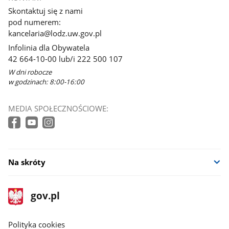
Skontaktuj się z nami
pod numerem:
kancelaria@lodz.uw.gov.pl
Infolinia dla Obywatela
42 664-10-00 lub/i 222 500 107
W dni robocze
w godzinach: 8:00-16:00
MEDIA SPOŁECZNOŚCIOWE:
Na skróty
stopka
Strona
gov.pl
gov.pl
główna
gov.pl
Polityka cookies