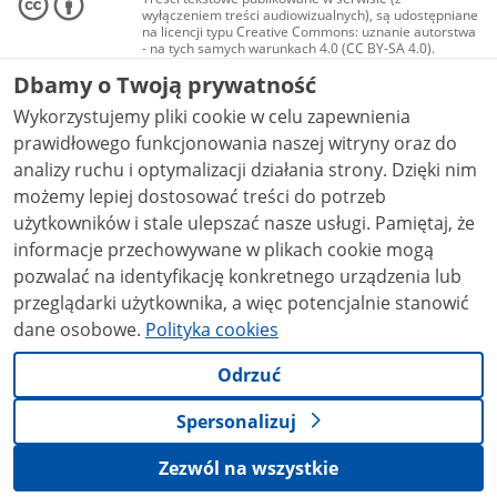
wyłączeniem treści audiowizualnych), są udostępniane
na licencji typu Creative Commons: uznanie autorstwa
- na tych samych warunkach 4.0 (CC BY-SA 4.0).
Materiały audiowizualne, w tym zdjęcia, materiały
Dbamy o Twoją prywatność
audio i wideo, są udostępniane na licencji typu
Creative Commons: uznanie autorstwa użycie
Wykorzystujemy pliki cookie w celu zapewnienia
niekomercyjne - bez utworów zależnych 4.0 (CC BY-
NC-ND 4.0), o ile nie jest to stwierdzone inaczej.
prawidłowego funkcjonowania naszej witryny oraz do
analizy ruchu i optymalizacji działania strony. Dzięki nim
możemy lepiej dostosować treści do potrzeb
użytkowników i stale ulepszać nasze usługi. Pamiętaj, że
informacje przechowywane w plikach cookie mogą
pozwalać na identyfikację konkretnego urządzenia lub
przeglądarki użytkownika, a więc potencjalnie stanowić
dane osobowe.
Polityka cookies
Odrzuć
Spersonalizuj
Zezwól na wszystkie