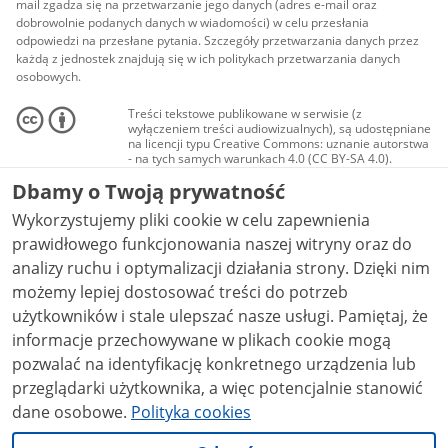
mail zgadza się na przetwarzanie jego danych (adres e-mail oraz
dobrowolnie podanych danych w wiadomości) w celu przesłania
odpowiedzi na przesłane pytania. Szczegóły przetwarzania danych przez
każdą z jednostek znajdują się w ich politykach przetwarzania danych
osobowych.
Treści tekstowe publikowane w serwisie (z
wyłączeniem treści audiowizualnych), są udostępniane
na licencji typu Creative Commons: uznanie autorstwa
- na tych samych warunkach 4.0 (CC BY-SA 4.0).
Materiały audiowizualne, w tym zdjęcia, materiały
Dbamy o Twoją prywatność
audio i wideo, są udostępniane na licencji typu
Creative Commons: uznanie autorstwa użycie
Wykorzystujemy pliki cookie w celu zapewnienia
niekomercyjne - bez utworów zależnych 4.0 (CC BY-
NC-ND 4.0), o ile nie jest to stwierdzone inaczej.
prawidłowego funkcjonowania naszej witryny oraz do
analizy ruchu i optymalizacji działania strony. Dzięki nim
możemy lepiej dostosować treści do potrzeb
użytkowników i stale ulepszać nasze usługi. Pamiętaj, że
informacje przechowywane w plikach cookie mogą
pozwalać na identyfikację konkretnego urządzenia lub
przeglądarki użytkownika, a więc potencjalnie stanowić
dane osobowe.
Polityka cookies