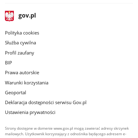
stopka
Strona
gov.pl
gov.pl
główna
gov.pl
Polityka cookies
Służba cywilna
Profil zaufany
BIP
Prawa autorskie
Warunki korzystania
Geoportal
Deklaracja dostępności serwisu Gov.pl
Ustawienia prywatności
Strony dostępne w domenie www.gov.pl mogą zawierać adresy skrzynek
mailowych. Użytkownik korzystający z odnośnika będącego adresem e-