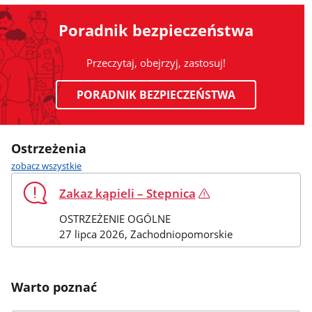
Poradnik bezpieczeństwa
Przeczytaj, obejrzyj, zastosuj!
PORADNIK BEZPIECZEŃSTWA
Ostrzeżenia
ostrzeżenia
zobacz wszystkie
Uwaga!
Zakaz kąpieli – Stepnica
OSTRZEŻENIE OGÓLNE
Stan
27 lipca 2026
, Zachodniopomorskie
z
dnia:
Warto poznać