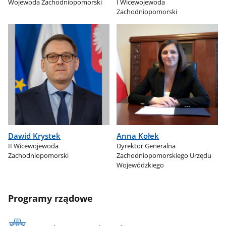
Wojewoda Zachodniopomorski
I Wicewojewoda
Zachodniopomorski
Dawid Krystek
Anna Kołek
II Wicewojewoda
Dyrektor Generalna
Zachodniopomorski
Zachodniopomorskiego Urzędu
Wojewódzkiego
Programy rządowe