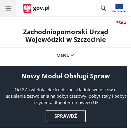
gov.pl
przejdź
do
wyszukiwar
Zachodniopomorski Urząd
Wojewódzki w Szczecinie
MENU
Nowy Moduł Obsługi Spraw
Od 27 kwietnia elektroniczne składnie wniosków o
udzielenie zezwolenia na pobyt czasowy, pobyt stały i pobyt
rezydenta długoterminowego UE
SPRAWDŹ