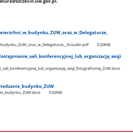
atura@szczecin.uw.gov.pl.
erzchni​_w​_budynku​_ZUW​_oraz​_w​_Delegaturze​_​
budynku​_ZUW​_oraz​_w​_Delegaturze​_​_Koszalin.pdf
0.20MB
udostępnienie​_sali​_konferencyjnej​_lub​_organizację​_sesji​
e​_sali​_konferencyjnej​_lub​_organizację​_sesji​_fotograficznej​_ZUW.docx
​_zwiedzanie​_budynku​_ZUW
zanie​_budynku​_ZUW.docx
0.02MB