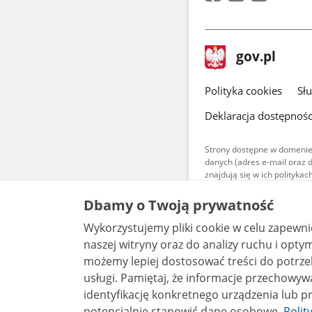
stopka
Strona
gov.pl
gov.pl
główna
gov.pl
Polityka cookies
Sł
Deklaracja dostępnośc
Strony dostępne w domenie
danych (adres e-mail oraz 
znajdują się w ich polityk
Treści teksto
Dbamy o Twoją prywatność
udostępniane
warunkach 4.0
Wykorzystujemy pliki cookie w celu zapewn
są udostępni
bez utworów z
naszej witryny oraz do analizy ruchu i optymalizacj
możemy lepiej dostosować treści do potrzeb
usługi. Pamiętaj, że informacje przechowywane w plikach cookie mogą pozwalać na
identyfikację konkretnego urządzenia lub pr
potencjalnie stanowić dane osobowe.
Polit