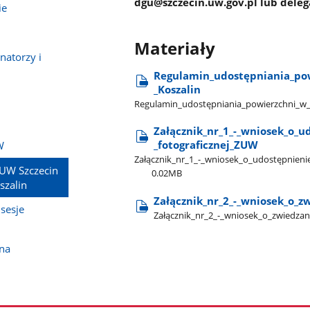
dgu@szczecin.uw.gov.pl lub deleg
ie
Materiały
natorzy i
Regulamin​_udostępniania​_powi
_Koszalin
Regulamin​_udostępniania​_powierzchni​_w​_
Załącznik​_nr​_1​_-​_wniosek​_o​_
_fotograficznej​_ZUW
W
Załącznik​_nr​_1​_-​_wniosek​_o​_udostępnieni
ZUW Szczecin
0.02MB
szalin
Załącznik​_nr​_2​_-​_wniosek​_o
sesje
Załącznik​_nr​_2​_-​_wniosek​_o​_zwied
ona