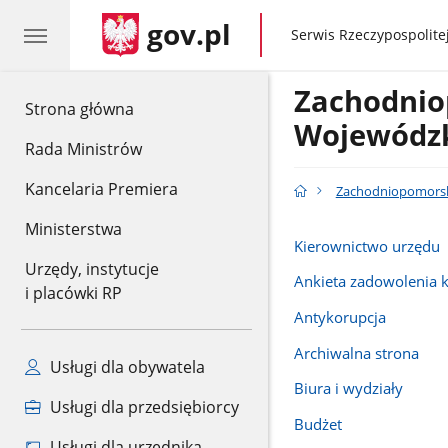
gov.pl
gov.pl
Serwis Rzeczypospolitej
Zachodnio
gov.pl
Strona główna
Wojewódzk
Rada Ministrów
Kancelaria Premiera
Zachodniopomorski
Ministerstwa
Kierownictwo urzędu
Urzędy, instytucje
Ankieta zadowolenia 
i placówki RP
Antykorupcja
Archiwalna strona
Usługi dla obywatela
Biura i wydziały
Usługi dla przedsiębiorcy
Budżet
Usługi dla urzędnika