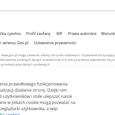
użba cywilna
Profil zaufany
BIP
Prawa autorskie
Warunki
i serwisu Gov.pl
Ustawienia prywatności
 www.gov.pl mogą zawierać adresy skrzynek mailowych. Użytkownik korzystający
dobrowolnie podanych danych w wiadomości) w celu przesłania odpowiedzi na prz
ach przetwarzania danych osobowych.
we publikowane w serwisie (z wyłączeniem treści audiowizualnych), są
 na licencji typu Creative Commons: uznanie autorstwa - na tych samych
 (CC BY-SA 4.0). Materiały audiowizualne, w tym zdjęcia, materiały audio i wideo
ienia prawidłowego funkcjonowania
ane na licencji typu Creative Commons: uznanie autorstwa użycie niekomercyjne 
ależnych 4.0 (CC BY-NC-ND 4.0), o ile nie jest to stwierdzone inaczej.
i działania strony. Dzięki nim
 użytkowników i stale ulepszać nasze
zeglądarki użytkownika, a więc
yka cookies