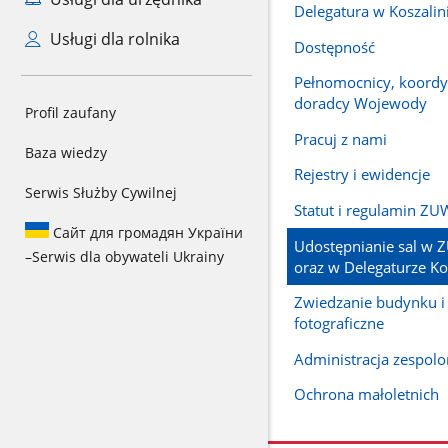
Delegatura w Koszalin
Usługi dla rolnika
Dostępność
Pełnomocnicy, koordy
doradcy Wojewody
Profil zaufany
Pracuj z nami
Baza wiedzy
Rejestry i ewidencje
Serwis Służby Cywilnej
Statut i regulamin ZU
Сайт для громадян України
Udostępnianie sal w 
–
Serwis dla obywateli Ukrainy
oraz w Delegaturze Ko
Zwiedzanie budynku i 
fotograficzne
Administracja zespol
Ochrona małoletnich