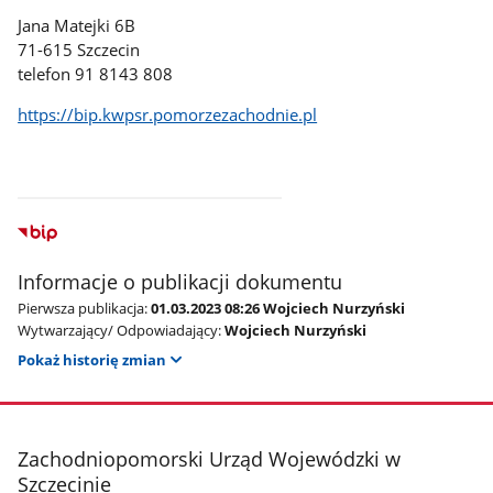
Jana Matejki 6B
71-615 Szczecin
telefon 91 8143 808
https://bip.kwpsr.pomorzezachodnie.pl
Informacje o publikacji dokumentu
Pierwsza publikacja:
01.03.2023 08:26 Wojciech Nurzyński
Wytwarzający/ Odpowiadający:
Wojciech Nurzyński
Pokaż historię zmian
stopka
Zachodniopomorski Urząd Wojewódzki w
Szczecinie