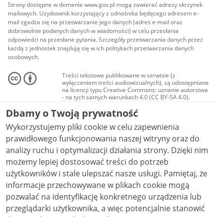
Strony dostępne w domenie www.gov.pl mogą zawierać adresy skrzynek
mailowych. Użytkownik korzystający z odnośnika będącego adresem e-
mail zgadza się na przetwarzanie jego danych (adres e-mail oraz
dobrowolnie podanych danych w wiadomości) w celu przesłania
odpowiedzi na przesłane pytania. Szczegóły przetwarzania danych przez
każdą z jednostek znajdują się w ich politykach przetwarzania danych
osobowych.
Treści tekstowe publikowane w serwisie (z
wyłączeniem treści audiowizualnych), są udostępniane
na licencji typu Creative Commons: uznanie autorstwa
- na tych samych warunkach 4.0 (CC BY-SA 4.0).
Materiały audiowizualne, w tym zdjęcia, materiały
Dbamy o Twoją prywatność
audio i wideo, są udostępniane na licencji typu
Creative Commons: uznanie autorstwa użycie
Wykorzystujemy pliki cookie w celu zapewnienia
niekomercyjne - bez utworów zależnych 4.0 (CC BY-
NC-ND 4.0), o ile nie jest to stwierdzone inaczej.
prawidłowego funkcjonowania naszej witryny oraz do
analizy ruchu i optymalizacji działania strony. Dzięki nim
możemy lepiej dostosować treści do potrzeb
użytkowników i stale ulepszać nasze usługi. Pamiętaj, że
informacje przechowywane w plikach cookie mogą
pozwalać na identyfikację konkretnego urządzenia lub
przeglądarki użytkownika, a więc potencjalnie stanowić