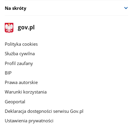
Na skróty
stopka
Strona
gov.pl
gov.pl
główna
gov.pl
Polityka cookies
Służba cywilna
Profil zaufany
BIP
Prawa autorskie
Warunki korzystania
Geoportal
Deklaracja dostępności serwisu Gov.pl
Ustawienia prywatności