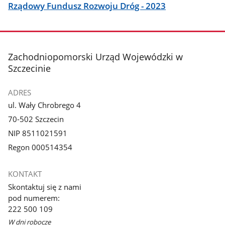
Rządowy Fundusz Rozwoju Dróg - 2023
stopka
Zachodniopomorski Urząd Wojewódzki w
Szczecinie
ADRES
ul. Wały Chrobrego 4
70-502 Szczecin
NIP 8511021591
Regon 000514354
KONTAKT
Skontaktuj się z nami
pod numerem:
222 500 109
W dni robocze