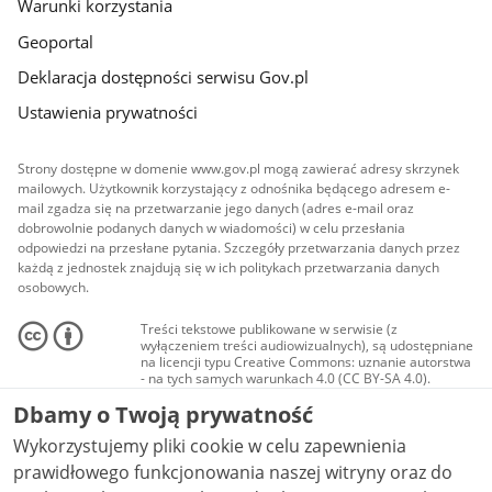
Warunki korzystania
Geoportal
Deklaracja dostępności serwisu Gov.pl
Ustawienia prywatności
Strony dostępne w domenie www.gov.pl mogą zawierać adresy skrzynek
mailowych. Użytkownik korzystający z odnośnika będącego adresem e-
mail zgadza się na przetwarzanie jego danych (adres e-mail oraz
dobrowolnie podanych danych w wiadomości) w celu przesłania
odpowiedzi na przesłane pytania. Szczegóły przetwarzania danych przez
każdą z jednostek znajdują się w ich politykach przetwarzania danych
osobowych.
Treści tekstowe publikowane w serwisie (z
wyłączeniem treści audiowizualnych), są udostępniane
na licencji typu Creative Commons: uznanie autorstwa
- na tych samych warunkach 4.0 (CC BY-SA 4.0).
Materiały audiowizualne, w tym zdjęcia, materiały
Dbamy o Twoją prywatność
audio i wideo, są udostępniane na licencji typu
Creative Commons: uznanie autorstwa użycie
Wykorzystujemy pliki cookie w celu zapewnienia
niekomercyjne - bez utworów zależnych 4.0 (CC BY-
NC-ND 4.0), o ile nie jest to stwierdzone inaczej.
prawidłowego funkcjonowania naszej witryny oraz do