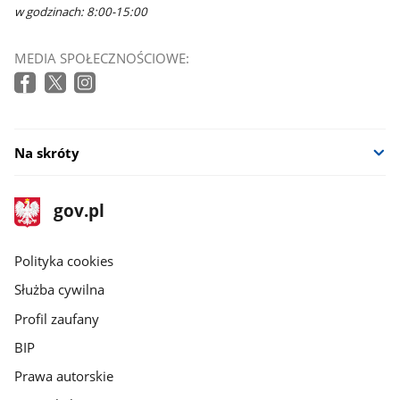
w godzinach: 8:00-15:00
MEDIA SPOŁECZNOŚCIOWE:
Na skróty
stopka
Strona
gov.pl
gov.pl
główna
gov.pl
Polityka cookies
Służba cywilna
Profil zaufany
BIP
Prawa autorskie