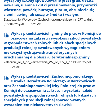
wystąpiły szkody spowodowane przez grad, deszcz
nawalny, ujemne skutki przezimowania, przymrozki
wiosenne, powódź, huragan, piorun, obsuniecie się
ziemi, lawinę lub suszę w środku trwałym.
Zarządzenie​_Wojewody​_Zachodniopomorskiego​_nr​_277​_z​_dnia​
_13082025.pdf
0.24MB
Wykaz przedstawicieli gminy do prac w Komisji do
oszacowania zakresu i wysokości szkód powstałych
w gospodarstwach rolnych lub działach specjalnych
produkcji rolnej spowodowanych wystąpieniem
niekorzystnych zjawisk atmosferycznych
uruchamianej dla obszaru terytorialnego gminy
Załącznik​_nr​_1​_do​_Zarządzenia​_WZ​_nr​_277​_z​_dn13082025.pdf
0.24MB
Wykaz przedstawicieli Zachodniopomorskiego
Ośrodka Doradztwa Rolniczego w Barzkowicach
oraz Zachodniopomorskiej Izby Rolniczej do prac w
Komisji do oszacowania zakresu i wysokości szkód
powstałych w gospodarstwach rolnych lub działach
specjalnych produkcji rolnej spowodowanych
wystąpieniem niekorzystnych zjawisk