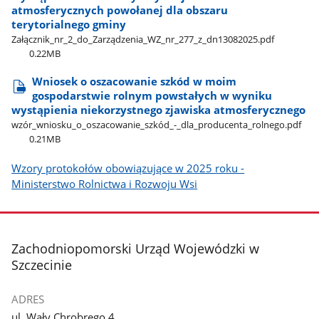
atmosferycznych powołanej dla obszaru
terytorialnego gminy
Załącznik​_nr​_2​_do​_Zarządzenia​_WZ​_nr​_277​_z​_dn13082025.pdf
0.22MB
Wniosek o oszacowanie szkód w moim
gospodarstwie rolnym powstałych w wyniku
wystąpienia niekorzystnego zjawiska atmosferycznego
wzór​_wniosku​_o​_oszacowanie​_szkód​_-​_dla​_producenta​_rolnego.pdf
0.21MB
Wzory protokołów obowiązujące w 2025 roku -
Ministerstwo Rolnictwa i Rozwoju Wsi
stopka
Zachodniopomorski Urząd Wojewódzki w
Szczecinie
ADRES
ul. Wały Chrobrego 4