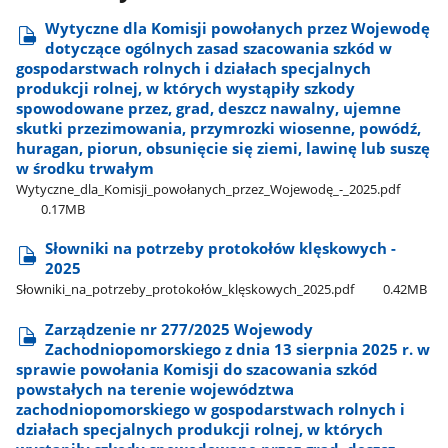
Wytyczne dla Komisji powołanych przez Wojewodę
dotyczące ogólnych zasad szacowania szkód w
gospodarstwach rolnych i działach specjalnych
produkcji rolnej, w których wystąpiły szkody
spowodowane przez, grad, deszcz nawalny, ujemne
skutki przezimowania, przymrozki wiosenne, powódź,
huragan, piorun, obsunięcie się ziemi, lawinę lub suszę
w środku trwałym
Wytyczne​_dla​_Komisji​_powołanych​_przez​_Wojewodę​_-​_2025.pdf
0.17MB
Słowniki na potrzeby protokołów klęskowych -
2025
Słowniki​_na​_potrzeby​_protokołów​_klęskowych​_2025.pdf
0.42MB
Zarządzenie nr 277/2025 Wojewody
Zachodniopomorskiego z dnia 13 sierpnia 2025 r. w
sprawie powołania Komisji do szacowania szkód
powstałych na terenie województwa
zachodniopomorskiego w gospodarstwach rolnych i
działach specjalnych produkcji rolnej, w których