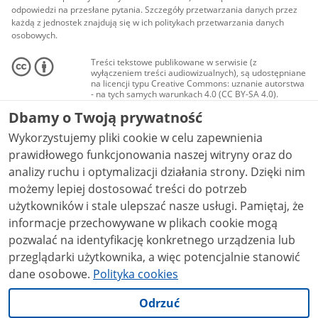
odpowiedzi na przesłane pytania. Szczegóły przetwarzania danych przez
każdą z jednostek znajdują się w ich politykach przetwarzania danych
osobowych.
Treści tekstowe publikowane w serwisie (z
wyłączeniem treści audiowizualnych), są udostępniane
na licencji typu Creative Commons: uznanie autorstwa
- na tych samych warunkach 4.0 (CC BY-SA 4.0).
Materiały audiowizualne, w tym zdjęcia, materiały
Dbamy o Twoją prywatność
audio i wideo, są udostępniane na licencji typu
Creative Commons: uznanie autorstwa użycie
Wykorzystujemy pliki cookie w celu zapewnienia
niekomercyjne - bez utworów zależnych 4.0 (CC BY-
NC-ND 4.0), o ile nie jest to stwierdzone inaczej.
prawidłowego funkcjonowania naszej witryny oraz do
analizy ruchu i optymalizacji działania strony. Dzięki nim
możemy lepiej dostosować treści do potrzeb
użytkowników i stale ulepszać nasze usługi. Pamiętaj, że
informacje przechowywane w plikach cookie mogą
pozwalać na identyfikację konkretnego urządzenia lub
przeglądarki użytkownika, a więc potencjalnie stanowić
dane osobowe.
Polityka cookies
Odrzuć