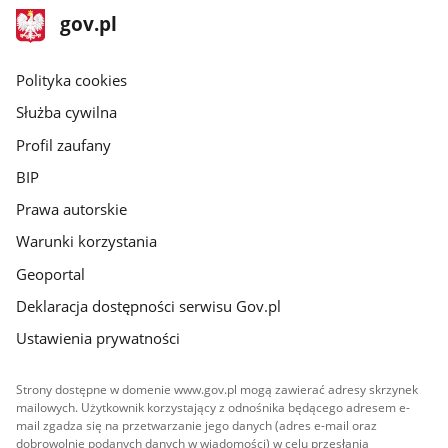
stopka
Strona
gov.pl
gov.pl
główna
gov.pl
Polityka cookies
Służba cywilna
Profil zaufany
BIP
Prawa autorskie
Warunki korzystania
Geoportal
Deklaracja dostępności serwisu Gov.pl
Ustawienia prywatności
Strony dostępne w domenie www.gov.pl mogą zawierać adresy skrzynek
mailowych. Użytkownik korzystający z odnośnika będącego adresem e-
mail zgadza się na przetwarzanie jego danych (adres e-mail oraz
dobrowolnie podanych danych w wiadomości) w celu przesłania