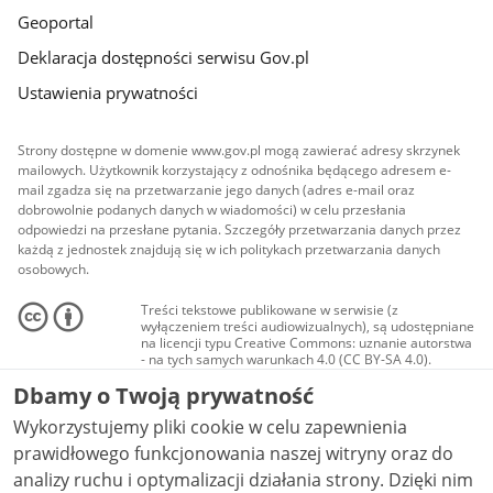
Geoportal
Deklaracja dostępności serwisu Gov.pl
Ustawienia prywatności
Strony dostępne w domenie www.gov.pl mogą zawierać adresy skrzynek
mailowych. Użytkownik korzystający z odnośnika będącego adresem e-
mail zgadza się na przetwarzanie jego danych (adres e-mail oraz
dobrowolnie podanych danych w wiadomości) w celu przesłania
odpowiedzi na przesłane pytania. Szczegóły przetwarzania danych przez
każdą z jednostek znajdują się w ich politykach przetwarzania danych
osobowych.
Treści tekstowe publikowane w serwisie (z
wyłączeniem treści audiowizualnych), są udostępniane
na licencji typu Creative Commons: uznanie autorstwa
- na tych samych warunkach 4.0 (CC BY-SA 4.0).
Materiały audiowizualne, w tym zdjęcia, materiały
Dbamy o Twoją prywatność
audio i wideo, są udostępniane na licencji typu
Creative Commons: uznanie autorstwa użycie
Wykorzystujemy pliki cookie w celu zapewnienia
niekomercyjne - bez utworów zależnych 4.0 (CC BY-
NC-ND 4.0), o ile nie jest to stwierdzone inaczej.
prawidłowego funkcjonowania naszej witryny oraz do
analizy ruchu i optymalizacji działania strony. Dzięki nim