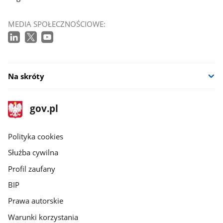
MEDIA SPOŁECZNOŚCIOWE:
Na skróty
stopka
Strona
gov.pl
gov.pl
główna
gov.pl
Polityka cookies
Służba cywilna
Profil zaufany
BIP
Prawa autorskie
Warunki korzystania