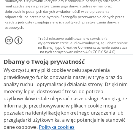
mailowych. Użytkownik korzystający z odnośnika będącego adresem e-
mail zgadza się na przetwarzanie jego danych (adres e-mail oraz
dobrowolnie podanych danych w wiadomości) w celu przesłania
odpowiedzi na przesłane pytania. Szczegóły przetwarzania danych przez
każdą z jednostek znajdują się w ich politykach przetwarzania danych
osobowych.
Treści tekstowe publikowane w serwisie (z
wyłączeniem treści audiowizualnych), są udostępniane
na licencji typu Creative Commons: uznanie autorstwa
- na tych samych warunkach 4.0 (CC BY-SA 4.0).
Materiały audiowizualne, w tym zdjęcia, materiały
Dbamy o Twoją prywatność
audio i wideo, są udostępniane na licencji typu
Creative Commons: uznanie autorstwa użycie
Wykorzystujemy pliki cookie w celu zapewnienia
niekomercyjne - bez utworów zależnych 4.0 (CC BY-
NC-ND 4.0), o ile nie jest to stwierdzone inaczej.
prawidłowego funkcjonowania naszej witryny oraz do
analizy ruchu i optymalizacji działania strony. Dzięki nim
możemy lepiej dostosować treści do potrzeb
użytkowników i stale ulepszać nasze usługi. Pamiętaj, że
informacje przechowywane w plikach cookie mogą
pozwalać na identyfikację konkretnego urządzenia lub
przeglądarki użytkownika, a więc potencjalnie stanowić
dane osobowe.
Polityka cookies