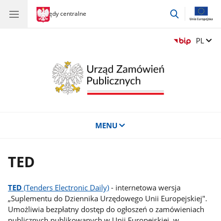
przejdź
gov.pl
Urzędy centralne
gov.pl
Urzędy
do
centralne
wyszukiwar
Zmień 
PL
MENU
TED
TED
(Tenders Electronic Daily)
- internetowa wersja
„Suplementu do Dziennika Urzędowego Unii Europejskiej".
Umożliwia bezpłatny dostęp do ogłoszeń o zamówieniach
publicznych publikowanych w Unii Europejskiej, w