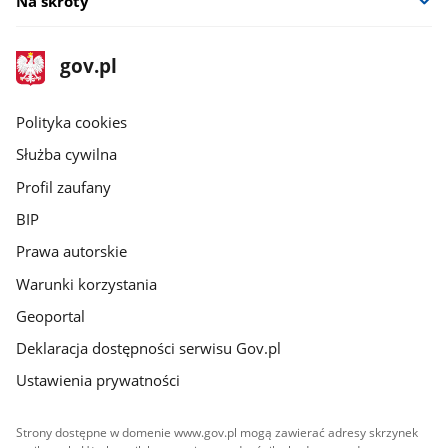
Na skróty
stopka
Strona
gov.pl
gov.pl
główna
gov.pl
Polityka cookies
Służba cywilna
Profil zaufany
BIP
Prawa autorskie
Warunki korzystania
Geoportal
Deklaracja dostępności serwisu Gov.pl
Ustawienia prywatności
Strony dostępne w domenie www.gov.pl mogą zawierać adresy skrzynek