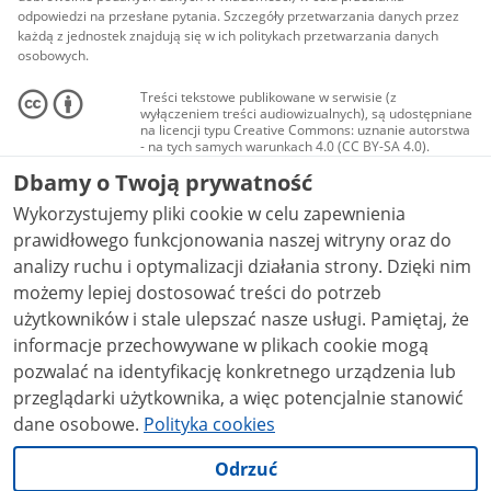
odpowiedzi na przesłane pytania. Szczegóły przetwarzania danych przez
każdą z jednostek znajdują się w ich politykach przetwarzania danych
osobowych.
Treści tekstowe publikowane w serwisie (z
wyłączeniem treści audiowizualnych), są udostępniane
na licencji typu Creative Commons: uznanie autorstwa
- na tych samych warunkach 4.0 (CC BY-SA 4.0).
Materiały audiowizualne, w tym zdjęcia, materiały
Dbamy o Twoją prywatność
audio i wideo, są udostępniane na licencji typu
Creative Commons: uznanie autorstwa użycie
Wykorzystujemy pliki cookie w celu zapewnienia
niekomercyjne - bez utworów zależnych 4.0 (CC BY-
NC-ND 4.0), o ile nie jest to stwierdzone inaczej.
prawidłowego funkcjonowania naszej witryny oraz do
analizy ruchu i optymalizacji działania strony. Dzięki nim
możemy lepiej dostosować treści do potrzeb
użytkowników i stale ulepszać nasze usługi. Pamiętaj, że
informacje przechowywane w plikach cookie mogą
pozwalać na identyfikację konkretnego urządzenia lub
przeglądarki użytkownika, a więc potencjalnie stanowić
dane osobowe.
Polityka cookies
Odrzuć