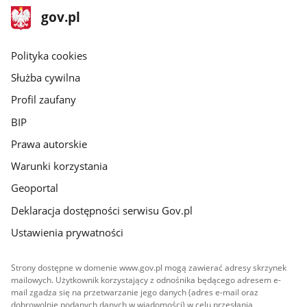
stopka
Strona
gov.pl
gov.pl
główna
gov.pl
Polityka cookies
Służba cywilna
Profil zaufany
BIP
Prawa autorskie
Warunki korzystania
Geoportal
Deklaracja dostępności serwisu Gov.pl
Ustawienia prywatności
Strony dostępne w domenie www.gov.pl mogą zawierać adresy skrzynek
mailowych. Użytkownik korzystający z odnośnika będącego adresem e-
mail zgadza się na przetwarzanie jego danych (adres e-mail oraz
dobrowolnie podanych danych w wiadomości) w celu przesłania