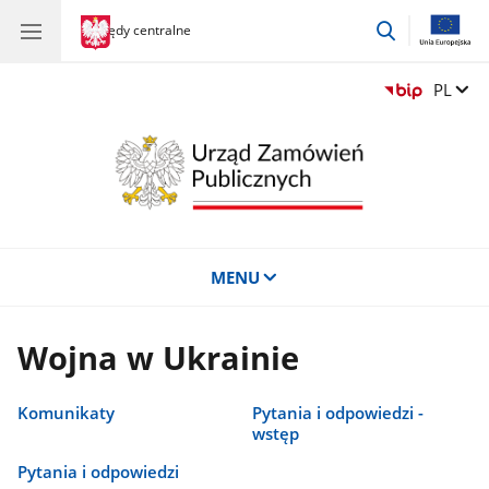
przejdź
gov.pl
Urzędy centralne
gov.pl
Urzędy
do
centralne
wyszukiwar
Zmień 
PL
MENU
Wojna w Ukrainie
Komunikaty
Pytania i odpowiedzi -
wstęp
Pytania i odpowiedzi