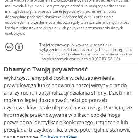
Strony dostępne w domenie www.gov.pl mogą zawierać adresy skrzynek
mailowych. Użytkownik korzystający z odnośnika będącego adresem e-
mail zgadza się na przetwarzanie jego danych (adres e-mail oraz
dobrowolnie podanych danych w wiadomości) w celu przesłania
odpowiedzi na przesłane pytania. Szczegóły przetwarzania danych przez
każdą z jednostek znajdują się w ich politykach przetwarzania danych
osobowych.
Treści tekstowe publikowane w serwisie (z
wyłączeniem treści audiowizualnych), są udostępniane
na licencji typu Creative Commons: uznanie autorstwa
- na tych samych warunkach 4.0 (CC BY-SA 4.0).
Materiały audiowizualne, w tym zdjęcia, materiały
Dbamy o Twoją prywatność
audio i wideo, są udostępniane na licencji typu
Creative Commons: uznanie autorstwa użycie
Wykorzystujemy pliki cookie w celu zapewnienia
niekomercyjne - bez utworów zależnych 4.0 (CC BY-
NC-ND 4.0), o ile nie jest to stwierdzone inaczej.
prawidłowego funkcjonowania naszej witryny oraz do
analizy ruchu i optymalizacji działania strony. Dzięki nim
możemy lepiej dostosować treści do potrzeb
użytkowników i stale ulepszać nasze usługi. Pamiętaj, że
informacje przechowywane w plikach cookie mogą
pozwalać na identyfikację konkretnego urządzenia lub
przeglądarki użytkownika, a więc potencjalnie stanowić
dane osobowe.
Polityka cookies