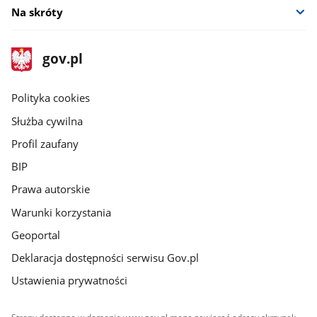
Na skróty
stopka
Strona
gov.pl
gov.pl
główna
gov.pl
Polityka cookies
Służba cywilna
Profil zaufany
BIP
Prawa autorskie
Warunki korzystania
Geoportal
Deklaracja dostępności serwisu Gov.pl
Ustawienia prywatności