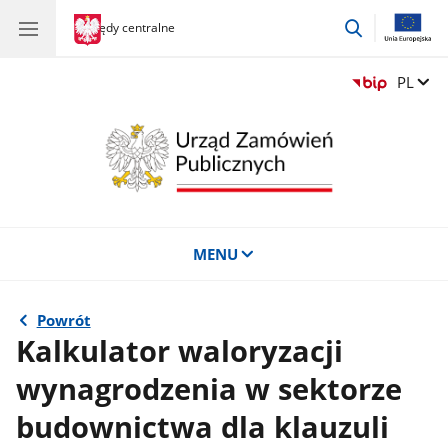
przejdź
gov.pl
Urzędy centralne
gov.pl
Urzędy
do
centralne
wyszukiwar
Zmień 
PL
MENU
Powrót
Kalkulator waloryzacji
wynagrodzenia w sektorze
budownictwa dla klauzuli