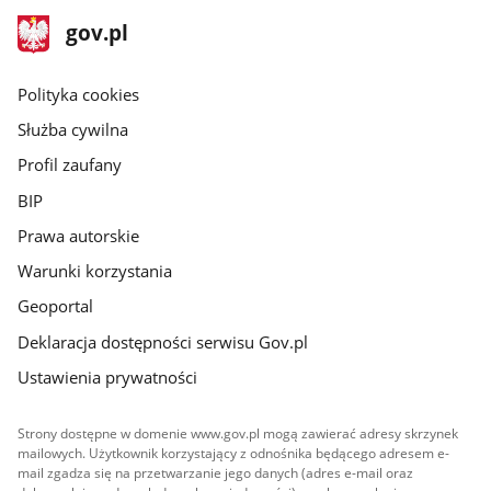
stopka
Strona
gov.pl
gov.pl
główna
gov.pl
Polityka cookies
Służba cywilna
Profil zaufany
BIP
Prawa autorskie
Warunki korzystania
Geoportal
Deklaracja dostępności serwisu Gov.pl
Ustawienia prywatności
Strony dostępne w domenie www.gov.pl mogą zawierać adresy skrzynek
mailowych. Użytkownik korzystający z odnośnika będącego adresem e-
mail zgadza się na przetwarzanie jego danych (adres e-mail oraz