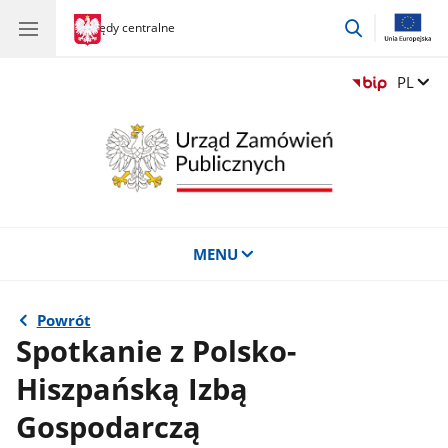
przejdź
gov.pl
Urzędy centralne
gov.pl
Urzędy
do
centralne
wyszukiwar
Zmień 
PL
MENU
Powrót
Spotkanie z Polsko-
Hiszpańską Izbą
Gospodarczą