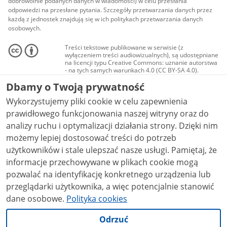
dobrowolnie podanych danych w wiadomości) w celu przesłania
odpowiedzi na przesłane pytania. Szczegóły przetwarzania danych przez
każdą z jednostek znajdują się w ich politykach przetwarzania danych
osobowych.
Treści tekstowe publikowane w serwisie (z
wyłączeniem treści audiowizualnych), są udostępniane
na licencji typu Creative Commons: uznanie autorstwa
- na tych samych warunkach 4.0 (CC BY-SA 4.0).
Materiały audiowizualne, w tym zdjęcia, materiały
Dbamy o Twoją prywatność
audio i wideo, są udostępniane na licencji typu
Creative Commons: uznanie autorstwa użycie
Wykorzystujemy pliki cookie w celu zapewnienia
niekomercyjne - bez utworów zależnych 4.0 (CC BY-
NC-ND 4.0), o ile nie jest to stwierdzone inaczej.
prawidłowego funkcjonowania naszej witryny oraz do
analizy ruchu i optymalizacji działania strony. Dzięki nim
możemy lepiej dostosować treści do potrzeb
użytkowników i stale ulepszać nasze usługi. Pamiętaj, że
informacje przechowywane w plikach cookie mogą
pozwalać na identyfikację konkretnego urządzenia lub
przeglądarki użytkownika, a więc potencjalnie stanowić
dane osobowe.
Polityka cookies
Odrzuć