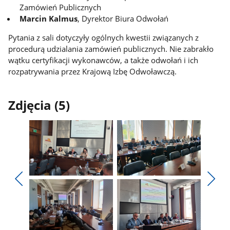
Zamówień Publicznych
Marcin Kalmus
, Dyrektor Biura Odwołań
Pytania z sali dotyczyły ogólnych kwestii związanych z
procedurą udzialania zamówień publicznych. Nie zabrakło
wątku certyfikacji wykonawców, a także odwołań i ich
rozpatrywania przez Krajową Izbę Odwoławczą.
Zdjęcia (5)
Pokaż
Pokaż
zdjęcie
zdjęcie
Pokaż
Poka
1
2
poprzednie
nest
z
z
zdjęcia
zdjęc
galerii.
galerii.