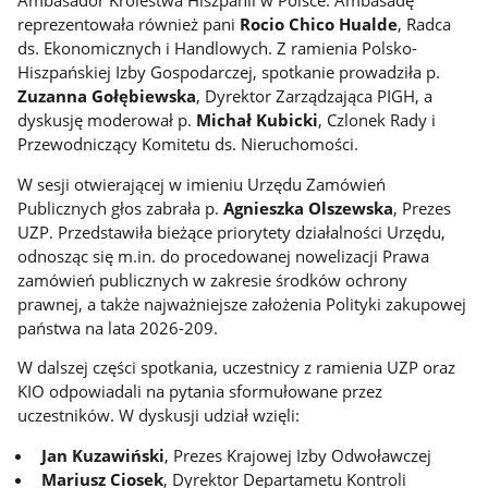
reprezentowała również pani
Rocio Chico Hualde
, Radca
ds. Ekonomicznych i Handlowych. Z ramienia Polsko-
Hiszpańskiej Izby Gospodarczej, spotkanie prowadziła p.
Zuzanna Gołębiewska
, Dyrektor Zarządzająca PIGH, a
dyskusję moderował p.
Michał Kubicki
, Czlonek Rady i
Przewodniczący Komitetu ds. Nieruchomości.
W sesji otwierającej w imieniu Urzędu Zamówień
Publicznych głos zabrała p.
Agnieszka Olszewska
, Prezes
UZP. Przedstawiła bieżące priorytety działalności Urzędu,
odnosząc się m.in. do procedowanej nowelizacji Prawa
zamówień publicznych w zakresie środków ochrony
prawnej, a także najważniejsze założenia Polityki zakupowej
państwa na lata 2026-209.
W dalszej części spotkania, uczestnicy z ramienia UZP oraz
KIO odpowiadali na pytania sformułowane przez
uczestników. W dyskusji udział wzięli:
Jan Kuzawiński
, Prezes Krajowej Izby Odwoławczej
Mariusz Ciosek
, Dyrektor Departametu Kontroli