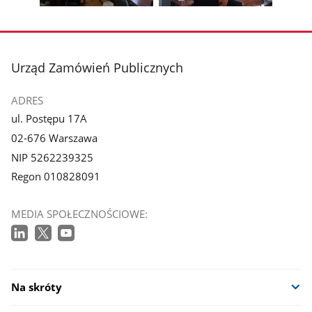
Pokaż
Pokaż
zdjęcie
zdjęcie
3
4
z
z
stopka
Urząd Zamówień Publicznych
galerii.
galerii.
ADRES
ul. Postępu 17A
02-676 Warszawa
NIP 5262239325
Regon 010828091
MEDIA SPOŁECZNOŚCIOWE:
Na skróty