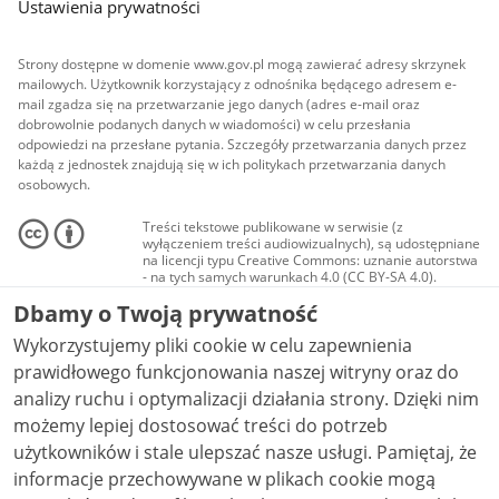
Ustawienia prywatności
Strony dostępne w domenie www.gov.pl mogą zawierać adresy skrzynek
mailowych. Użytkownik korzystający z odnośnika będącego adresem e-
mail zgadza się na przetwarzanie jego danych (adres e-mail oraz
dobrowolnie podanych danych w wiadomości) w celu przesłania
odpowiedzi na przesłane pytania. Szczegóły przetwarzania danych przez
każdą z jednostek znajdują się w ich politykach przetwarzania danych
osobowych.
Treści tekstowe publikowane w serwisie (z
wyłączeniem treści audiowizualnych), są udostępniane
na licencji typu Creative Commons: uznanie autorstwa
- na tych samych warunkach 4.0 (CC BY-SA 4.0).
Materiały audiowizualne, w tym zdjęcia, materiały
Dbamy o Twoją prywatność
audio i wideo, są udostępniane na licencji typu
Creative Commons: uznanie autorstwa użycie
Wykorzystujemy pliki cookie w celu zapewnienia
niekomercyjne - bez utworów zależnych 4.0 (CC BY-
NC-ND 4.0), o ile nie jest to stwierdzone inaczej.
prawidłowego funkcjonowania naszej witryny oraz do
analizy ruchu i optymalizacji działania strony. Dzięki nim
możemy lepiej dostosować treści do potrzeb
użytkowników i stale ulepszać nasze usługi. Pamiętaj, że
informacje przechowywane w plikach cookie mogą