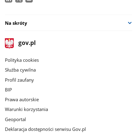
Na skróty
stopka
Strona
gov.pl
gov.pl
główna
gov.pl
Polityka cookies
Służba cywilna
Profil zaufany
BIP
Prawa autorskie
Warunki korzystania
Geoportal
Deklaracja dostępności serwisu Gov.pl