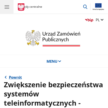
przejdź
gov.pl
Urzędy centralne
gov.pl
Urzędy
do
centralne
wyszukiwar
Zmień 
PL
MENU
Powrót
Zwiększenie bezpieczeństwa
systemów
teleinformatycznych -