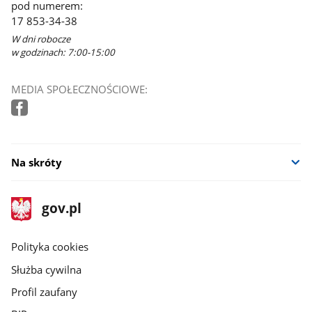
pod numerem:
17 853-34-38
W dni robocze
w godzinach: 7:00-15:00
MEDIA SPOŁECZNOŚCIOWE:
Na skróty
stopka
Strona
gov.pl
gov.pl
główna
gov.pl
Polityka cookies
Służba cywilna
Profil zaufany