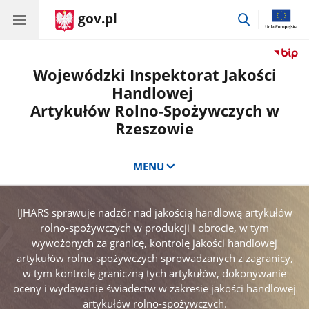
gov.pl
przejdź
do
wyszukiwar
Wojewódzki Inspektorat Jakości
Handlowej
Artykułów Rolno-Spożywczych w
Rzeszowie
MENU
IJHARS sprawuje nadzór nad jakością handlową artykułów
rolno-spożywczych w produkcji i obrocie, w tym
wywożonych za granicę, kontrolę jakości handlowej
artykułów rolno-spożywczych sprowadzanych z zagranicy,
w tym kontrolę graniczną tych artykułów, dokonywanie
oceny i wydawanie świadectw w zakresie jakości handlowej
artykułów rolno-spożywczych.