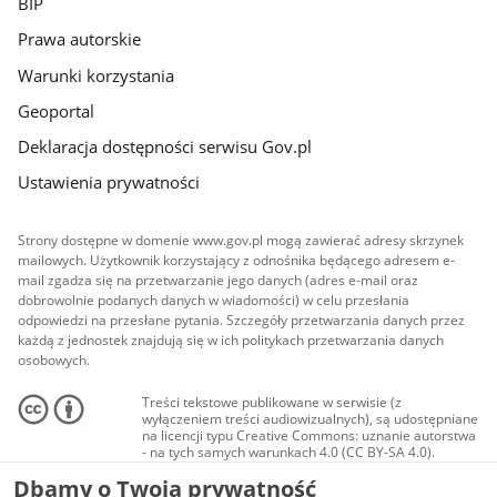
BIP
Prawa autorskie
Warunki korzystania
Geoportal
Deklaracja dostępności serwisu Gov.pl
Ustawienia prywatności
Strony dostępne w domenie www.gov.pl mogą zawierać adresy skrzynek
mailowych. Użytkownik korzystający z odnośnika będącego adresem e-
mail zgadza się na przetwarzanie jego danych (adres e-mail oraz
dobrowolnie podanych danych w wiadomości) w celu przesłania
odpowiedzi na przesłane pytania. Szczegóły przetwarzania danych przez
każdą z jednostek znajdują się w ich politykach przetwarzania danych
osobowych.
Treści tekstowe publikowane w serwisie (z
wyłączeniem treści audiowizualnych), są udostępniane
na licencji typu Creative Commons: uznanie autorstwa
- na tych samych warunkach 4.0 (CC BY-SA 4.0).
Materiały audiowizualne, w tym zdjęcia, materiały
Dbamy o Twoją prywatność
audio i wideo, są udostępniane na licencji typu