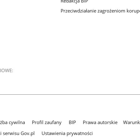
Redakcja BIP
Przeciwdziałanie zagrożeniom koru
IOWE:
użba cywilna
Profil zaufany
BIP
Prawa autorskie
Warunki
i serwisu Gov.pl
Ustawienia prywatności