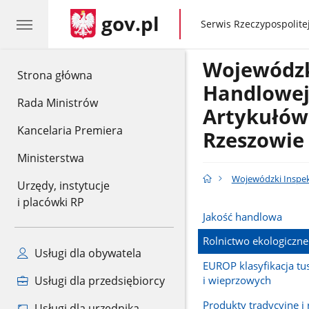
gov.pl
gov.pl
Serwis Rzeczypospolitej
Wojewódzk
gov.pl
Strona główna
Handlowe
Rada Ministrów
Artykułów
Kancelaria Premiera
Rzeszowie
Ministerstwa
Wojewódzki Inspek
Urzędy, instytucje
i placówki RP
Jakość handlowa
Rolnictwo ekologiczne
Usługi dla obywatela
EUROP klasyfikacja t
i wieprzowych
Usługi dla przedsiębiorcy
Produkty tradycyjne i 
Usługi dla urzędnika