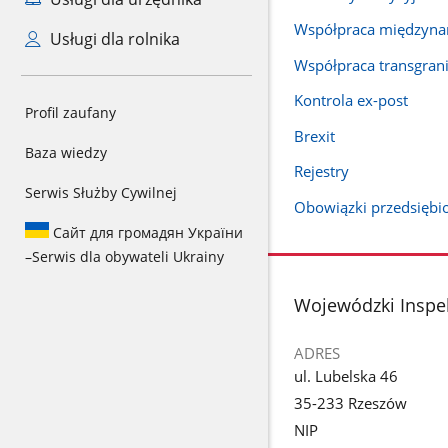
Współpraca międzyn
Usługi dla rolnika
Współpraca transgran
Kontrola ex-post
Profil zaufany
Brexit
Baza wiedzy
Rejestry
Serwis Służby Cywilnej
Obowiązki przedsiębi
Сайт для громадян України
–
Serwis dla obywateli Ukrainy
stopka
Wojewódzki Inspe
ADRES
ul. Lubelska 46
35-233 Rzeszów
NIP