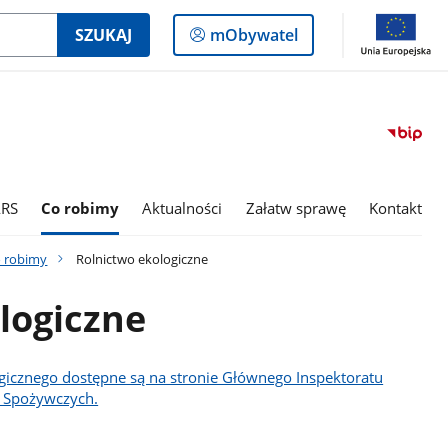
Logowanie
SZUKAJ
mObywatel
do
panelu
ARS
Co robimy
Aktualności
Załatw sprawę
Kontakt
 robimy
Rolnictwo ekologiczne
logiczne
gicznego dostępne są na stronie Głównego Inspektoratu
- Spożywczych.