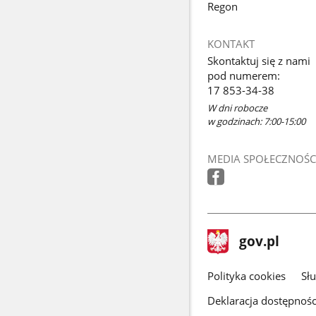
Regon
KONTAKT
Skontaktuj się z nami
pod numerem:
17 853-34-38
W dni robocze
w godzinach: 7:00-15:00
MEDIA SPOŁECZNOŚC
stopka
Strona
gov.pl
gov.pl
główna
gov.pl
Polityka cookies
Sł
Deklaracja dostępnośc