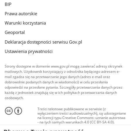
BIP
Prawa autorskie
Warunki korzystania
Geoportal
Deklaracja dostępności serwisu Gov.pl
Ustawienia prywatności
Strony dostępne w domenie www.gov.pl mogą zawierać adresy skrzynek
mailowych. Użytkownik korzystający z odnośnika będącego adresem e-
mail zgadza się na przetwarzanie jego danych (adres e-mail oraz
dobrowolnie podanych danych w wiadomości) w celu przesłania
odpowiedzi na przesłane pytania. Szczegóły przetwarzania danych przez
każdą z jednostek znajdują się w ich politykach przetwarzania danych
osobowych.
Treści tekstowe publikowane w serwisie (z
wyłączeniem treści audiowizualnych), są udostępniane
na licencji typu Creative Commons: uznanie autorstwa
- na tych samych warunkach 4.0 (CC BY-SA 4.0).
Materiały audiowizualne, w tym zdjęcia, materiały
audio i wideo, są udostępniane na licencji typu