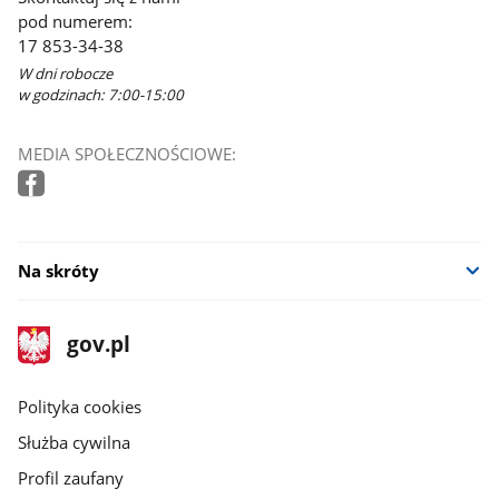
pod numerem:
17 853-34-38
W dni robocze
w godzinach: 7:00-15:00
MEDIA SPOŁECZNOŚCIOWE:
Na skróty
stopka
Strona
gov.pl
gov.pl
główna
gov.pl
Polityka cookies
Służba cywilna
Profil zaufany