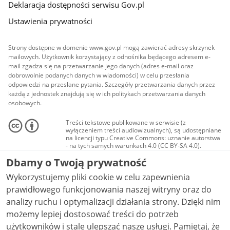
Deklaracja dostępności serwisu Gov.pl
Ustawienia prywatności
Strony dostępne w domenie www.gov.pl mogą zawierać adresy skrzynek
mailowych. Użytkownik korzystający z odnośnika będącego adresem e-
mail zgadza się na przetwarzanie jego danych (adres e-mail oraz
dobrowolnie podanych danych w wiadomości) w celu przesłania
odpowiedzi na przesłane pytania. Szczegóły przetwarzania danych przez
każdą z jednostek znajdują się w ich politykach przetwarzania danych
osobowych.
Treści tekstowe publikowane w serwisie (z
wyłączeniem treści audiowizualnych), są udostępniane
na licencji typu Creative Commons: uznanie autorstwa
- na tych samych warunkach 4.0 (CC BY-SA 4.0).
Materiały audiowizualne, w tym zdjęcia, materiały
Dbamy o Twoją prywatność
audio i wideo, są udostępniane na licencji typu
Creative Commons: uznanie autorstwa użycie
Wykorzystujemy pliki cookie w celu zapewnienia
niekomercyjne - bez utworów zależnych 4.0 (CC BY-
NC-ND 4.0), o ile nie jest to stwierdzone inaczej.
prawidłowego funkcjonowania naszej witryny oraz do
analizy ruchu i optymalizacji działania strony. Dzięki nim
możemy lepiej dostosować treści do potrzeb
użytkowników i stale ulepszać nasze usługi. Pamiętaj, że