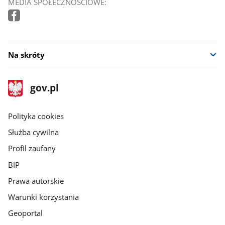
MEDIA SPOŁECZNOŚCIOWE:
Na skróty
stopka
Strona
gov.pl
gov.pl
główna
gov.pl
Polityka cookies
Służba cywilna
Profil zaufany
BIP
Prawa autorskie
Warunki korzystania
Geoportal