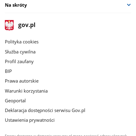
Na skróty
stopka
Strona
gov.pl
gov.pl
główna
gov.pl
Polityka cookies
Służba cywilna
Profil zaufany
BIP
Prawa autorskie
Warunki korzystania
Geoportal
Deklaracja dostępności serwisu Gov.pl
Ustawienia prywatności
Strony dostępne w domenie www.gov.pl mogą zawierać adresy skrzynek