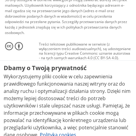
mailowych. Użytkownik korzystający z odnośnika będącego adresem e-
mail zgadza się na przetwarzanie jego danych (adres e-mail oraz
dobrowolnie podanych danych w wiadomości) w celu przesłania
odpowiedzi na przesłane pytania. Szczegóły przetwarzania danych przez
każdą z jednostek znajdują się w ich politykach przetwarzania danych
osobowych.
Treści tekstowe publikowane w serwisie (z
wyłączeniem treści audiowizualnych), są udostępniane
na licencji typu Creative Commons: uznanie autorstwa
- na tych samych warunkach 4.0 (CC BY-SA 4.0).
Materiały audiowizualne, w tym zdjęcia, materiały
Dbamy o Twoją prywatność
audio i wideo, są udostępniane na licencji typu
Creative Commons: uznanie autorstwa użycie
Wykorzystujemy pliki cookie w celu zapewnienia
niekomercyjne - bez utworów zależnych 4.0 (CC BY-
NC-ND 4.0), o ile nie jest to stwierdzone inaczej.
prawidłowego funkcjonowania naszej witryny oraz do
analizy ruchu i optymalizacji działania strony. Dzięki nim
możemy lepiej dostosować treści do potrzeb
użytkowników i stale ulepszać nasze usługi. Pamiętaj, że
informacje przechowywane w plikach cookie mogą
pozwalać na identyfikację konkretnego urządzenia lub
przeglądarki użytkownika, a więc potencjalnie stanowić
dane osobowe.
Polityka cookies