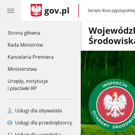
gov.pl
gov.pl
Serwis Rzeczypospolitej
Wojewódzk
gov.pl
Strona główna
Środowisk
Rada Ministrów
Kancelaria Premiera
Ministerstwa
Urzędy, instytucje
i placówki RP
Usługi dla obywatela
Usługi dla przedsiębiorcy
Usługi dla urzędnika