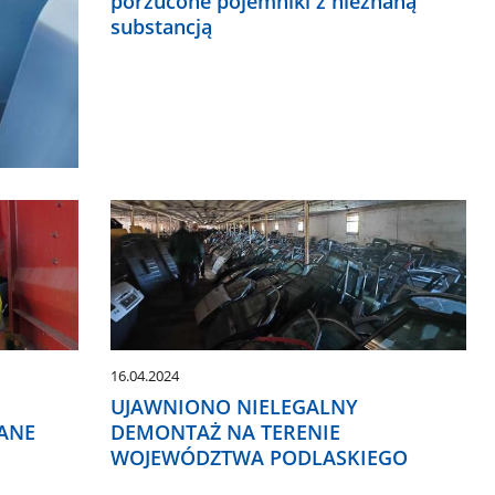
porzucone pojemniki z nieznaną
substancją
16.04.2024
UJAWNIONO NIELEGALNY
ANE
DEMONTAŻ NA TERENIE
WOJEWÓDZTWA PODLASKIEGO