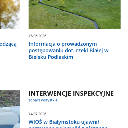
16.06.2026
hodzącą
Informacja o prowadzonym
postępowaniu dot. rzeki Białej w
Bielsku Podlaskim
INTERWENCJE INSPEKCYJNE
zobacz wszystkie
14.07.2026
WIOŚ w Białymstoku ujawnił