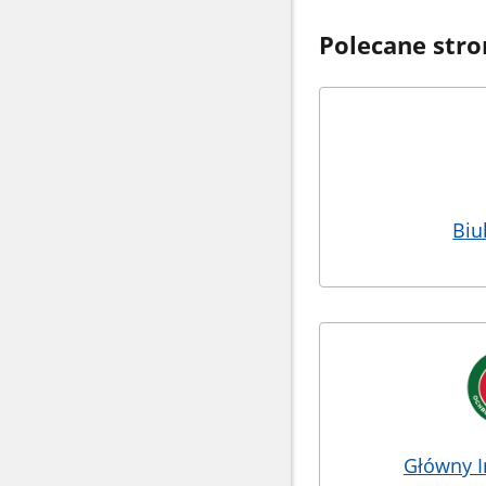
Polecane stro
Biu
Główny I