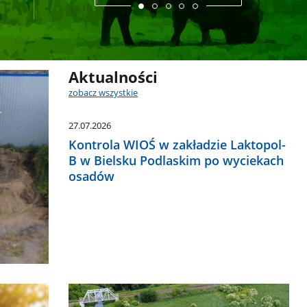
Aktualności
zobacz wszystkie
27.07.2026
Kontrola WIOŚ w zakładzie Laktopol-
B w Bielsku Podlaskim po wyciekach
osadów