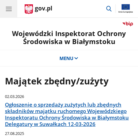
gov.pl
przejdź
do
wyszukiwar
Wojewódzki Inspektorat Ochrony
Środowiska w Białymstoku
MENU
Majątek zbędny/zużyty
02.03.2026
Ogłoszenie o sprzedaży zużytych lub zbędnych
składników majątku ruchomego Wojewódzkiego
Inspektoratu Ochrony Środowiska w Białymstoku
Delegatury w Suwałkach 12-03-2026
27.08.2025