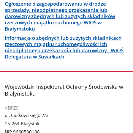
Ogłoszenie o zagospodarowaniu w drodze
sprzedaży, nieodpłatnego przekazania lub
darowizny zbędnych lub zużytych składników
rzeczowych majątku ruchomego WIOŚ w
Białymstoku
Informacja o zbędnych lub zużytych składnikach
rzeczowych majątku ruchomegoliwości ich
nieodpłatnego przekazania lub darowizny - WIOŚ
Delegatura w Suwałkach
stopka
Wojewódzki Inspektorat Ochrony Środowiska w
Białymstoku
ADRES
ul. Ciołkowskiego 2/3
15-264 Białystok
NIP 9660590188