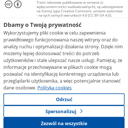
Treści tekstowe publikowane w serwisie (z
wyłączeniem treści audiowizualnych), są udostępniane
na licencji typu Creative Commons: uznanie autorstwa
- na tych samych warunkach 4.0 (CC BY-SA 4.0).
Materiały audiowizualne, w tym zdjęcia, materiały
Dbamy o Twoją prywatność
audio i wideo, są udostępniane na licencji typu
Creative Commons: uznanie autorstwa użycie
Wykorzystujemy pliki cookie w celu zapewnienia
niekomercyjne - bez utworów zależnych 4.0 (CC BY-
NC-ND 4.0), o ile nie jest to stwierdzone inaczej.
prawidłowego funkcjonowania naszej witryny oraz do
analizy ruchu i optymalizacji działania strony. Dzięki nim
możemy lepiej dostosować treści do potrzeb
użytkowników i stale ulepszać nasze usługi. Pamiętaj, że
informacje przechowywane w plikach cookie mogą
pozwalać na identyfikację konkretnego urządzenia lub
przeglądarki użytkownika, a więc potencjalnie stanowić
dane osobowe.
Polityka cookies
Odrzuć
Spersonalizuj
Zezwól na wszystkie