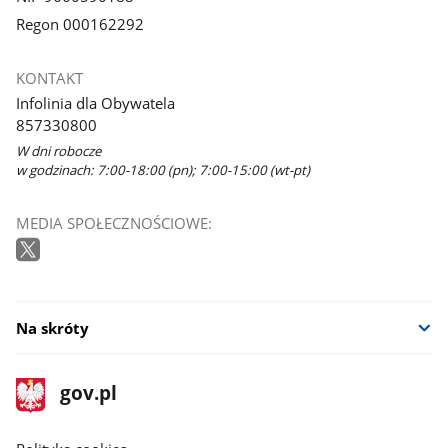
Regon 000162292
KONTAKT
Infolinia dla Obywatela
857330800
W dni robocze
w godzinach: 7:00-18:00 (pn); 7:00-15:00 (wt-pt)
MEDIA SPOŁECZNOŚCIOWE:
Na skróty
stopka
Strona
gov.pl
gov.pl
główna
gov.pl