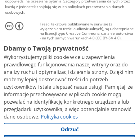
odpowiedzi na przesłane pytania. Szczegóły przetwarzania danych przez
każdą z jednostek znajdują się w ich politykach przetwarzania danych
osobowych.
Treści tekstowe publikowane w serwisie (z
wyłączeniem treści audiowizualnych), są udostępniane
na licencji typu Creative Commons: uznanie autorstwa
- na tych samych warunkach 4.0 (CC BY-SA 4.0).
Materiały audiowizualne, w tym zdjęcia, materiały
Dbamy o Twoją prywatność
audio i wideo, są udostępniane na licencji typu
Creative Commons: uznanie autorstwa użycie
Wykorzystujemy pliki cookie w celu zapewnienia
niekomercyjne - bez utworów zależnych 4.0 (CC BY-
NC-ND 4.0), o ile nie jest to stwierdzone inaczej.
prawidłowego funkcjonowania naszej witryny oraz do
analizy ruchu i optymalizacji działania strony. Dzięki nim
możemy lepiej dostosować treści do potrzeb
użytkowników i stale ulepszać nasze usługi. Pamiętaj, że
informacje przechowywane w plikach cookie mogą
pozwalać na identyfikację konkretnego urządzenia lub
przeglądarki użytkownika, a więc potencjalnie stanowić
dane osobowe.
Polityka cookies
Odrzuć