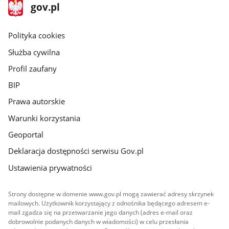
stopka
Strona
gov.pl
gov.pl
główna
gov.pl
Polityka cookies
Służba cywilna
Profil zaufany
BIP
Prawa autorskie
Warunki korzystania
Geoportal
Deklaracja dostępności serwisu Gov.pl
Ustawienia prywatności
Strony dostępne w domenie www.gov.pl mogą zawierać adresy skrzynek
mailowych. Użytkownik korzystający z odnośnika będącego adresem e-
mail zgadza się na przetwarzanie jego danych (adres e-mail oraz
dobrowolnie podanych danych w wiadomości) w celu przesłania