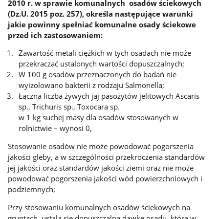
2010 r. w sprawie komunalnych osadów ściekowych
(Dz.U. 2015 poz. 257), określa następujące warunki
jakie powinny spełniać komunalne osady ściekowe
przed ich zastosowaniem:
Zawartość metali ciężkich w tych osadach nie może
przekraczać ustalonych wartości dopuszczalnych;
W 100 g osadów przeznaczonych do badań nie
wyizolowano bakterii z rodzaju Salmonella;
Łączna liczba żywych jaj pasożytów jelitowych Ascaris
sp., Trichuris sp., Toxocara sp.
w 1 kg suchej masy dla osadów stosowanych w
rolnictwie – wynosi 0,
Stosowanie osadów nie może powodować pogorszenia
jakości gleby, a w szczególności przekroczenia standardów
jej jakości oraz standardów jakości ziemi oraz nie może
powodować pogorszenia jakości wód powierzchniowych i
podziemnych;
Przy stosowaniu komunalnych osadów ściekowych na
gruntach, ustala się dopuszczalną dawkę osadu, która w