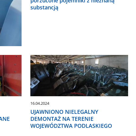
porzucone pojemniki z nieznaną
substancją
16.04.2024
UJAWNIONO NIELEGALNY
ANE
DEMONTAŻ NA TERENIE
WOJEWÓDZTWA PODLASKIEGO