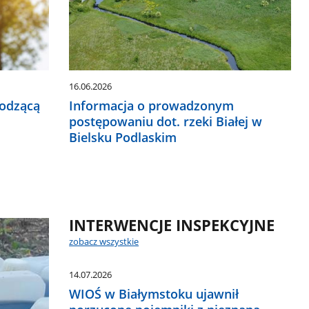
16.06.2026
hodzącą
Informacja o prowadzonym
postępowaniu dot. rzeki Białej w
Bielsku Podlaskim
INTERWENCJE INSPEKCYJNE
zobacz wszystkie
14.07.2026
WIOŚ w Białymstoku ujawnił