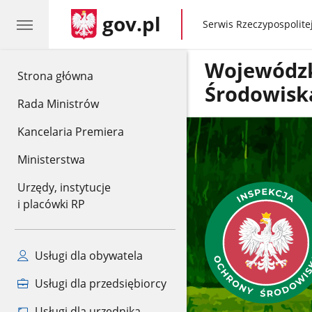
gov.pl
gov.pl
Serwis Rzeczypospolitej
Wojewódzk
gov.pl
Strona główna
Środowisk
Rada Ministrów
Kancelaria Premiera
Ministerstwa
Urzędy, instytucje
i placówki RP
Usługi dla obywatela
Usługi dla przedsiębiorcy
Usługi dla urzędnika