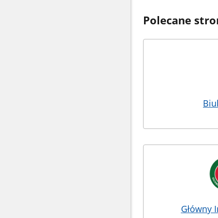
Polecane stro
Biu
Główny I