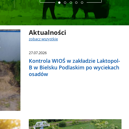
Aktualności
zobacz wszystkie
27.07.2026
Kontrola WIOŚ w zakładzie Laktopol-
B w Bielsku Podlaskim po wyciekach
osadów