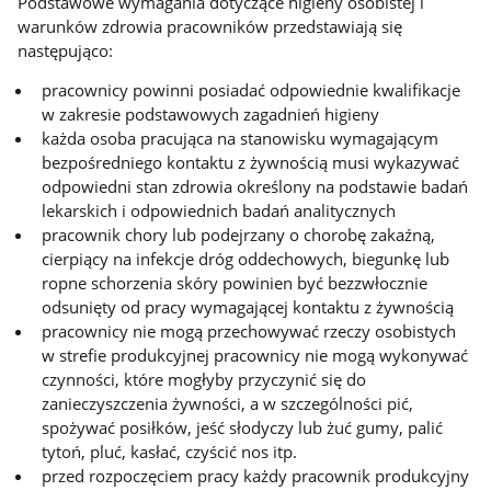
Podstawowe wymagania dotyczące higieny osobistej i
warunków zdrowia pracowników przedstawiają się
następująco:
pracownicy powinni posiadać odpowiednie kwalifikacje
w zakresie podstawowych zagadnień higieny
każda osoba pracująca na stanowisku wymagającym
bezpośredniego kontaktu z żywnością musi wykazywać
odpowiedni stan zdrowia określony na podstawie badań
lekarskich i odpowiednich badań analitycznych
pracownik chory lub podejrzany o chorobę zakaźną,
cierpiący na infekcje dróg oddechowych, biegunkę lub
ropne schorzenia skóry powinien być bezzwłocznie
odsunięty od pracy wymagającej kontaktu z żywnością
pracownicy nie mogą przechowywać rzeczy osobistych
w strefie produkcyjnej pracownicy nie mogą wykonywać
czynności, które mogłyby przyczynić się do
zanieczyszczenia żywności, a w szczególności pić,
spożywać posiłków, jeść słodyczy lub żuć gumy, palić
tytoń, pluć, kasłać, czyścić nos itp.
przed rozpoczęciem pracy każdy pracownik produkcyjny