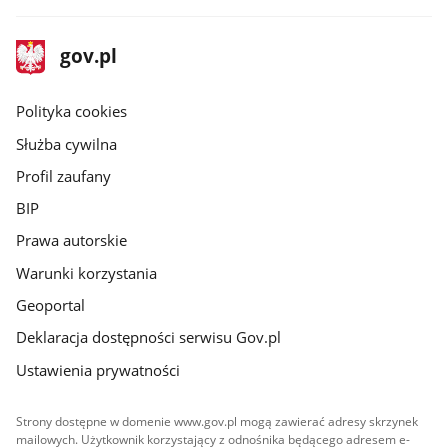
stopka
Strona
gov.pl
gov.pl
główna
gov.pl
Polityka cookies
Służba cywilna
Profil zaufany
BIP
Prawa autorskie
Warunki korzystania
Geoportal
Deklaracja dostępności serwisu Gov.pl
Ustawienia prywatności
Strony dostępne w domenie www.gov.pl mogą zawierać adresy skrzynek
mailowych. Użytkownik korzystający z odnośnika będącego adresem e-