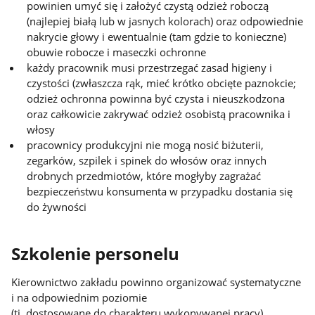
powinien umyć się i założyć czystą odzież roboczą
(najlepiej białą lub w jasnych kolorach) oraz odpowiednie
nakrycie głowy i ewentualnie (tam gdzie to konieczne)
obuwie robocze i maseczki ochronne
każdy pracownik musi przestrzegać zasad higieny i
czystości (zwłaszcza rąk, mieć krótko obcięte paznokcie;
odzież ochronna powinna być czysta i nieuszkodzona
oraz całkowicie zakrywać odzież osobistą pracownika i
włosy
pracownicy produkcyjni nie mogą nosić biżuterii,
zegarków, szpilek i spinek do włosów oraz innych
drobnych przedmiotów, które mogłyby zagrażać
bezpieczeństwu konsumenta w przypadku dostania się
do żywności
Szkolenie personelu
Kierownictwo zakładu powinno organizować systematyczne
i na odpowiednim poziomie
(tj. dostosowane do charakteru wykonywanej pracy)