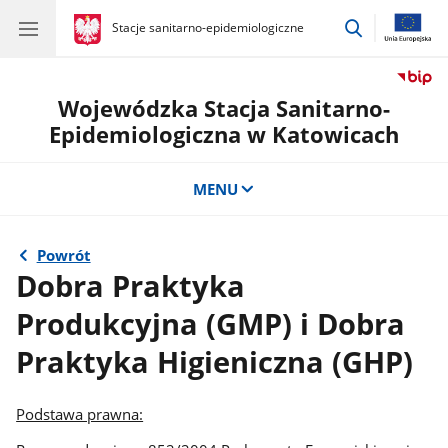
przejdź
gov.pl
Stacje sanitarno-epidemiologiczne
gov.pl
Stacje
do
sanitarno-
wyszukiwar
epidemiologiczne
Wojewódzka Stacja Sanitarno-
Epidemiologiczna w Katowicach
MENU
Powrót
Dobra Praktyka
Produkcyjna (GMP) i Dobra
Praktyka Higieniczna (GHP)
Podstawa prawna: