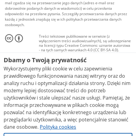
mail zgadza się na przetwarzanie jego danych (adres e-mail oraz
dobrowolnie podanych danych w wiadomości) w celu przesłania
odpowiedzi na przesłane pytania. Szczegóły przetwarzania danych przez
każdą z jednostek znajdują się w ich politykach przetwarzania danych
osobowych.
Treści tekstowe publikowane w serwisie (z
wyłączeniem treści audiowizualnych), są udostępniane
na licencji typu Creative Commons: uznanie autorstwa
- na tych samych warunkach 4.0 (CC BY-SA 4.0).
Materiały audiowizualne, w tym zdjęcia, materiały
Dbamy o Twoją prywatność
audio i wideo, są udostępniane na licencji typu
Creative Commons: uznanie autorstwa użycie
Wykorzystujemy pliki cookie w celu zapewnienia
niekomercyjne - bez utworów zależnych 4.0 (CC BY-
NC-ND 4.0), o ile nie jest to stwierdzone inaczej.
prawidłowego funkcjonowania naszej witryny oraz do
analizy ruchu i optymalizacji działania strony. Dzięki nim
możemy lepiej dostosować treści do potrzeb
użytkowników i stale ulepszać nasze usługi. Pamiętaj, że
informacje przechowywane w plikach cookie mogą
pozwalać na identyfikację konkretnego urządzenia lub
przeglądarki użytkownika, a więc potencjalnie stanowić
dane osobowe.
Polityka cookies